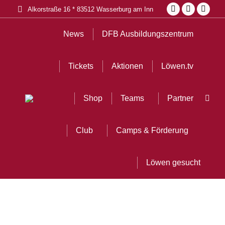
Alkorstraße 16 * 83512 Wasserburg am Inn
Facebook
Instagra
YouT
page
page
page
News
DFB Ausbildungszentrum
opens
opens
open
in
in
in
Tickets
Aktionen
Löwen.tv
new
new
new
window
window
wind
Shop
Teams
Partner
Sear
Club
Camps & Förderung
Löwen gesucht