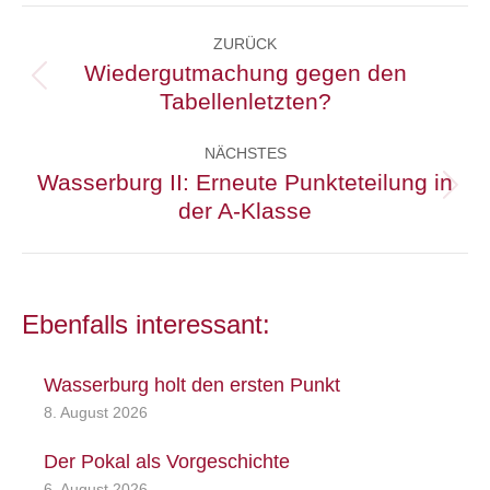
Kommentarnavigation
ZURÜCK
Wiedergutmachung gegen den
Vorheriger
Tabellenletzten?
Beitrag:
NÄCHSTES
Wasserburg II: Erneute Punkteteilung in
Nächster
der A-Klasse
Beitrag:
Ebenfalls interessant:
Wasserburg holt den ersten Punkt
8. August 2026
Der Pokal als Vorgeschichte
6. August 2026