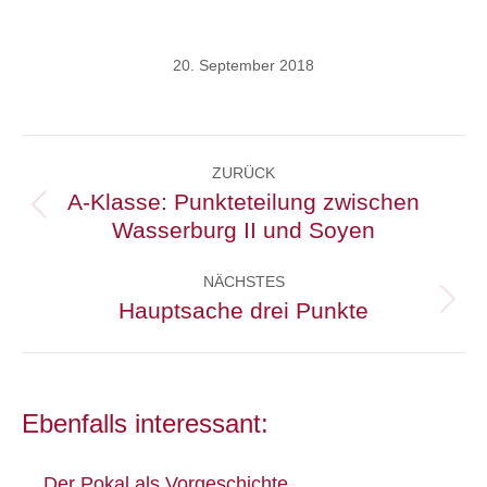
20. September 2018
Kommentarnavigation
ZURÜCK
A-Klasse: Punkteteilung zwischen
Vorheriger
Wasserburg II und Soyen
Beitrag:
NÄCHSTES
Hauptsache drei Punkte
Nächster
Beitrag:
Ebenfalls interessant:
Der Pokal als Vorgeschichte