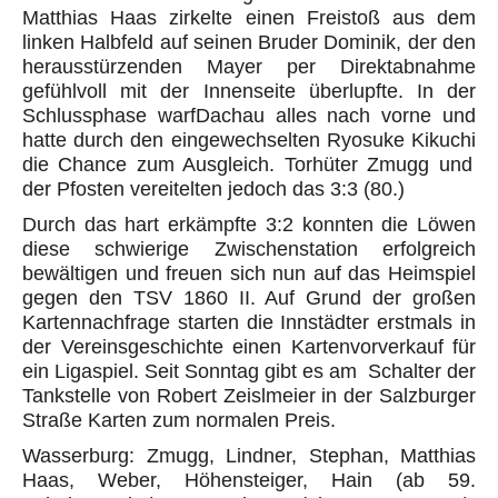
Matthias Haas zirkelte einen Freistoß aus dem
linken Halbfeld auf seinen Bruder Dominik, der den
herausstürzenden Mayer per Direktabnahme
gefühlvoll mit der Innenseite überl
upfte. In der
Schlussphase warf
Dachau alles nach vorne und
hatte durch den eingewechselten
Ryosuke
Kikuchi
die Chance zum Ausgleich. Torhüter
Zmugg
und
der Pfosten vereitelten jedoch das 3:3 (80.)
Durch das hart erkämpfte 3:2 konnten die Löwen
diese schwierige Zwischenstation erfolgreich
bewältigen und freuen sich nun auf das Heimspiel
gegen den TSV 1860 II. Auf Grund der großen
Kartennachfrage starten die Innstädter erstmals in
der Vereinsgeschichte einen Kartenvorverkauf für
ein Ligaspiel. Seit Sonntag gibt es am Schalter der
Tankstelle von Robert
Zeislmeier
in der Salzburger
Straße Karten zum normalen Preis.
Wasserburg:
Zmugg
, Lindner, Stephan, Matthias
Haas, Weber, Höhensteiger, Hain (ab 59.