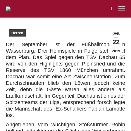
Search:
Herren
Sep.
22
Der September ist der Fußballmonat in
Wasserburg. Drei Heimspiele in Folge stehen auf
2019
dem Plan. Das Spiel gegen den TSV Dachau 65
wird von den Highlights gegen
Pipinsried
und die
Reserve des TSV 1860 München umrahmt.
Dachau war
somit
eine Art Zwischenstation. Zum
Durchschnaufen blieb den Löwen jedoch keine
Zeit, denn die Gäste waren alles andere als
Laufkund
schaft. Im Gegenteil: Dachau ist eines der
Spitzenteams der Liga, entsprechend forsch legte
die Mannschaft des
Ex-Schalkers
Fabian
Lamotte
los.
Angetrieben vom wuchtigen Stoßstürmer Robin