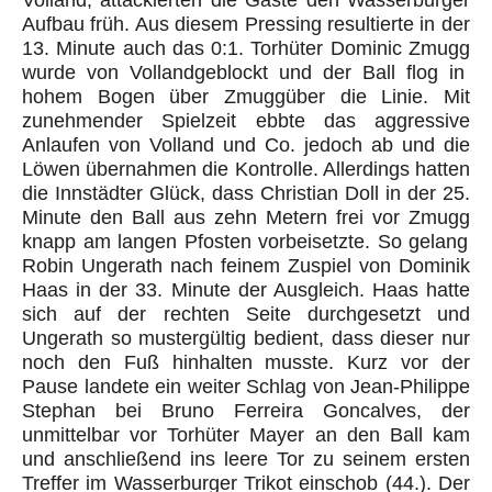
Volland
, attackierten die Gäste den
Wasserburger
Aufbau früh. Aus diesem
Pressing
resultierte in der
13. Minute auch das 0:1. Torhüter Dominic
Zmugg
wurde von
Volland
geblockt und der Ball flog in
hohem Bogen über
Zmugg
über die Linie. Mit
zunehmender Spielzeit ebbte das aggressive
Anlaufen von
Volland
und Co. jedoch ab und die
Löwen übernahmen die Kontrolle. Allerdings hatten
die Innstädter Glück, dass Christian Doll in der 25.
Minute den Ball aus zehn Metern frei vor
Zmugg
knapp am langen Pfosten vorbeisetzte. So gelang
Robin
Ungerath
nach feinem Zuspiel von Dominik
Haas in der 33. Minute der Ausgleich. Haas hatte
sich auf der rechten Seite durchgesetzt und
Ungerath
so mustergültig bedient, dass dieser nur
noch den Fuß hinhalten musste. Kurz vor der
Pause landete ein weiter Schlag von Jean-Philippe
Stephan bei Bruno Ferreira
Goncalves
, der
unmittelbar vor Torhüter Mayer an den Ball kam
und anschließend ins leere Tor zu seinem ersten
Treffer im
Wasserburger
Trikot einschob (44.). Der