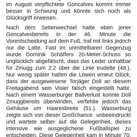
im August verpflichtete
Goncalves
kommt immer
besser
in Schwung und könnte sich noch als
Glücksgriff erweisen.
Nach dem Seitenwechsel hatte eben jener
Goncalves
bereits in der 46. Minute die
Vorentscheidung auf dem Fuß, traf mit links jedoch
nur die Latte. Fast im unmittelbaren Gegenzug
wurde Dominik
Schäffers
20-Meter-Schuss so
unglücklich abgefälscht, dass das Leder unhaltbar
für
Zmugg
zum 2:2 über die Linie trudelte (48.).
Nur wenig später hatten die Löwen erneut Glück,
dass der ausgewiesene Torjäger Doll an diesem
Freitag
abend
sein Visier falsch eingestellt hatte.
Nach einem
Wasserburger
Ballverlust konnte Doll
Zmugg
bereits überwinden, verfehlte jedoch das
Gehäuse um Haaresbreite (51.). Wasserburg
zeigte sich von dieser Großchance unbeeindruckt
und wartete selber auf die Gelegenheit, dieses
intensive wie ausgeglichene Fußballspiel zu
entscheiden. Diese Gelegenheit kam in Minute 70.