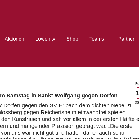
ionen
Löwen.tv
Shop
Teams
Partner
Cl
Aktionen
Löwen.tv
Shop
Teams
Partner
Fe
1
 am Samstag in Sankt Wolfgang gegen Dorfen
20
V Dorfen gegen den SV Erlbach dem dichten Nebel zum
hlossberg gegen Reichertsheim einwandfrei spielen.
uf den Kunstrasen und sah vor allem in der ersten Hälfte e
lern und mangelnder Präzision geprägt war. „Die erste
ät von uns war nicht gut und hatten daher auch schon