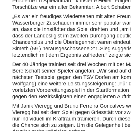
Probleme im Spielaufbau,“ kritisierte Heller. Folge
Torschütze war ein alter Bekannter: Albert Schaberl
„Es war ein freudiges Wiedersehen mit alten Freu
Wasserburger Zuschauern immer sehr populär war. A
an, dass die Innstädter das Spiel drehten und „am 
dass der Landesligist im zweiten Durchgang deutlic
Chancenplus und die Überlegenheit waren eindeutig
Simeth (59.) herausgeschossene 2:1-Sieg suggerie
letztendlich mit dem Ergebnis zufrieden,“ zeigte si
Der 40-Jährige trainiert seit drei Wochen mit der 
Bereitschaft seiner Spieler angetan: „Wir sind auf 
nächsten Testspiel gegen den TSV Dorfen am kom
Wolfgang) eine weitere Leistungssteigerung: „Für di
vorletzten Vorbereitungsspiel in der Startformatio
gegen den Bezirksligisten einen engagierten Auftr
Mit Janik Vieregg und Bruno Ferreira Goncalves w
Vieregg hat seit dem Spiel gegen Griesstätt vor 
nur individuell im Kraftraum trainieren. Durch die
die Chance sich zu zeigen. Um die Gelegenheit bei