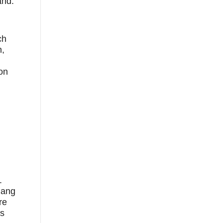
and.
ch
n,
on
.
lang
re
gs