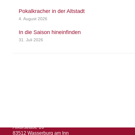
Pokalkracher in der Altstadt
4. August 2026
In die Saison hineinfinden
31. Juli 2026
Herausgeber
Turn- und Sportverein 1880 e. V.
Wasserburg a. Inn
Abteilung: Fußball
Abteilungsleiter: Kevin Klammer
Alkorstraße 16
83512 Wasserburg am Inn