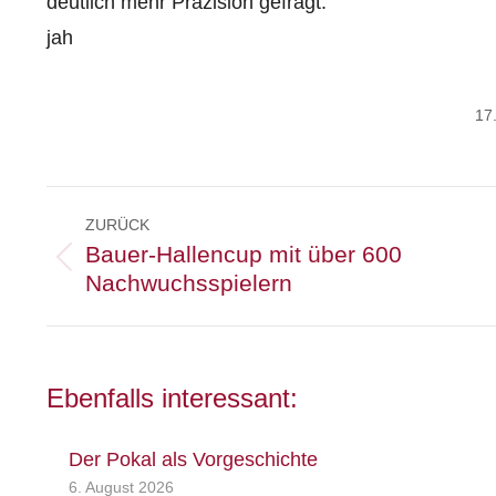
deutlich mehr Präzision gefragt.
jah
17
Kommentarnavigation
ZURÜCK
Bauer-Hallencup mit über 600
Vorheriger
Nachwuchsspielern
Beitrag:
Ebenfalls interessant:
Der Pokal als Vorgeschichte
6. August 2026