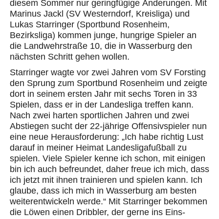
diesem Sommer nur geringfügige Änderungen. Mit
Marinus Jackl (SV Westerndorf
, Kreisliga
) und
Lukas Starringer (Sportbund Rosenheim
,
Bezirksliga
) kommen junge, hungrige Spieler an
die Landwehrstraße 10, die in Wasserburg den
nächsten Schritt gehen wollen.
Starringer wagte vor zwei Jahren vom SV Forsting
den Sprung zum Sportbund Rosenheim und zeigte
dort
in seinem ersten Jahr
mit sechs Toren in 33
Spielen, dass er in der Landesliga treffen kann.
Nach zwei harten sportlichen Jahren
und zwei
Abstiegen
sucht der 22-jährige Offensivspieler nun
eine neue Herausforderung: „Ich habe richtig L
ust
darauf in meiner Heimat
Landesligafußball zu
spielen. Viele Spieler kenne ich schon, mit einigen
bin ich auch befreundet, daher freue ich mich, dass
ich jetzt mit ihnen trainieren und spielen kann. Ich
glaube, dass ich mich in Wasserburg am besten
weiterentwickeln werde.“ Mit Starringer bekommen
die Löwen einen Dribbler, der gerne ins Eins-