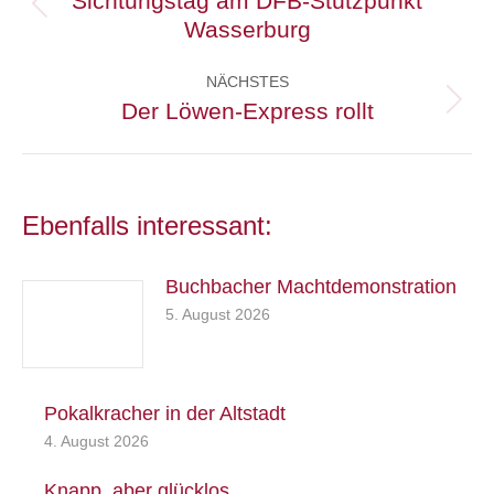
Sichtungstag am DFB-Stützpunkt
Vorheriger
Wasserburg
Beitrag:
NÄCHSTES
Der Löwen-Express rollt
Nächster
Beitrag:
Ebenfalls interessant:
Buchbacher Machtdemonstration
5. August 2026
Pokalkracher in der Altstadt
4. August 2026
Knapp, aber glücklos