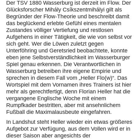
Der TSV 1880 Wasserburg ist derzeit im
Flow
. Der
Glücksforscher
Mihály
Csíkszentmihályi
gilt als
Begründer der
Flow-Theorie
und beschreibt damit
das
beglückend erlebte Gefühl eines mentalen
Zustandes völliger Vertiefung und restlosen
Aufgehens in einer Tätigkeit, die wie von selbst vor
sich geht
. Wer die Löwen zuletzt gegen
Unterföhring und Geretsried
beobachtete
, konnte
eben jene Selbstverständlichkeit im
Wasserburger
Spiel genau erkennen.
Die Verantwortlichen in
Wasserburg betreiben ihre eigene Empirie und
sprechen in diesem Fall vom „Heller
Flo
(w)“. Das
Wortspiel mit dem Vornamen ihres Trainers ist hier
mehr als gerechtfertigt, denn Florian Heller hat die
vergangene Englische Woche mit einem
Rumpfkader bestritten, aber mit ansehnlichem
Fußball die Maximalausbeute eingefahren.
In Landshut steht Heller wieder ein etwas größeres
Aufgebot zur Verfügung, aus dem Vollen wird er in
dieser Saison aber angesichts der