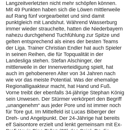
Langzeitverletzten nicht mehr schöpfen können.
Mit 49 Punkten haben sich die Löwen
mittlerweile
auf Rang fünf vorgearbeitet und sind damit
punktgleich mit Landshut. Während Wasserburg
immer wieder strauchelte, hatten die Niederbayern
nahezu durchgehend Tuchfühlung zur Spitze
und
gelten entsprechend als eines der besten Teams
der Liga
. Trainer Christian
Endler
hat auch Spieler
in seinen Reihen, die für Topqualität in der
Landesliga stehen. Stefan
Alschinger
, der
mittlerweile in der Innenverteidigung spielt, hat
auch im
gehobeneren
Alter von 34 Jahren
nach
wie vor
das meiste Potential. Was der ehemalige
Regionalligaakteur macht, hat Hand und Fuß.
Vorne
treibt
der ebenfalls 34-jährige Stephan König
sein Unwesen. Der Stürmer verkörpert den Begriff
„unangenehm“ aus jeder Pore und ist immer noch
für Tore gut. Im Mittelfeld ist Lucas
Biberger
der
Dreh- und Angelpunkt. Der 24-Jährige hat bereits
elf Saisontore erzielt und lenkt gemeinsam mit Ex-