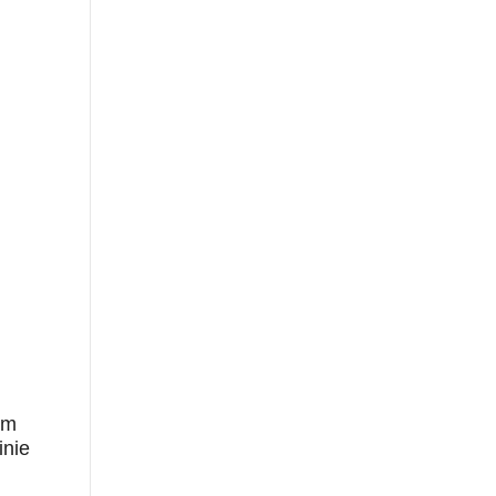
um
inie