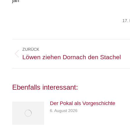
jah
17.
Kommentarnavigation
ZURÜCK
Vorheriger
Löwen ziehen Dornach den Stachel
Beitrag:
Ebenfalls interessant:
Der Pokal als Vorgeschichte
Herausgeber
6. August 2026
Turn- und Sportverein 1880 e. V.
Wasserburg a. Inn