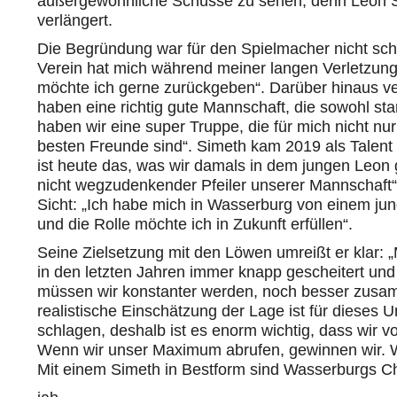
außergewöhnliche Schüsse zu sehen, denn Leon
verlängert.
Die Begründung war für den Spielmacher
nicht sc
Verein hat mich während meiner langen Verletzung
möchte ich gerne zurückgeben“. Darüber hinaus ve
haben eine richtig gute Mannschaft, die sowohl star
haben wir eine super Truppe, die für mich nicht
besten Freunde sind“.
Simeth
kam 2019 als Talent n
ist heute das, was wir damals in dem jungen Leon 
nicht wegzudenkender Pfeiler unserer Mannschaft“
Sicht: „Ich habe mich in Wasserburg von einem ju
und die Rolle möchte ich in Zukunft erfüllen“.
Seine Zielsetzung mit den Löwen umreißt er klar: „
in den letzten Jahren immer knapp gescheitert u
müssen wir konstanter werden, noch besser zusa
realistische Einschätzung der Lage ist für dieses 
schlagen, deshalb ist es enorm wichtig, dass wir 
Wenn wir unser Maximum abrufen, gewinnen wir. We
Mit einem
Simeth
in Bestform sind
Wasserburgs
Ch