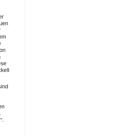
er
auen
r
dem
e
eon
n
ese
kelt
sind
en
.
“.