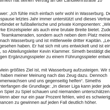
Simeth
hat seinen Vertrag an der
Landwehrstraße 10
hwer
: „Ich fühle mich einfach sehr wohl in Wasserburg. D
spause letztes Jahr immer unterstützt und dieses Vertr
rbindet er fußballerische und private Komponenten: „Wi
ke Einzelspieler als auch eine brutale Breite bietet. Zu
 nur Teamkameraden, sondern auch neben dem Platz mein
ach Wasserburg und ist mittlerweile dritter Kapitän. „L
gesehen haben. Er hat sich mit uns entwickelt und
ist
ei
, so Abteilungsleiter Kevin Klammer.
Simeth
bestätigt di
ngen Ergänzungsspieler zu einem Führungsspieler entwic
Mein größtes Ziel ist, mit Wasserburg aufzusteigen. Wir 
nd haben meiner Meinung nach das Zeug dazu. Dennoch
mmenwachsen und uns gegenseitig helfen“.
Simeths
Unterfangen die Grundlage: „In dieser Liga kann jeder jed
von Spiel zu Spiel schauen und niemanden unterschätzen
nn aber nur ein paar Prozent fehlen, wird es schwierig
ancen zu gewinnen auf jeden Fall deutlich
höher
.