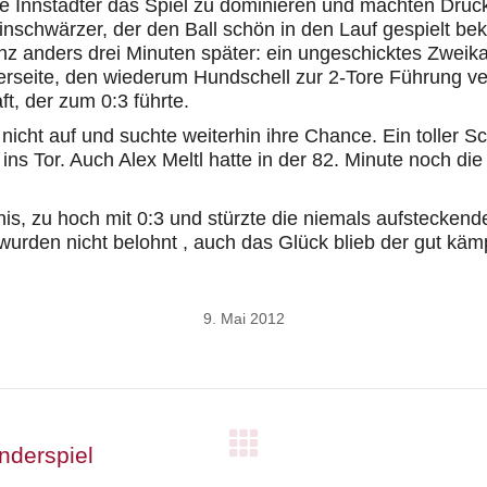
e Innstädter das Spiel zu dominieren und machten Druck
leinschwärzer, der den Ball schön in den Lauf gespielt 
Ganz anders drei Minuten später: ein ungeschicktes Zwe
nerseite, den wiederum Hundschell zur 2-Tore Führung ve
, der zum 0:3 führte.
nicht auf und suchte weiterhin ihre Chance. Ein toller
ns Tor. Auch Alex Meltl hatte in der 82. Minute noch di
is, zu hoch mit 0:3 und stürzte die niemals aufstecken
urden nicht belohnt , auch das Glück blieb der gut kä
9. Mai 2012
nderspiel
Nächster
Beitrag: