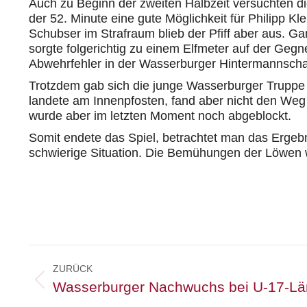
Auch zu Beginn der zweiten Halbzeit versuchten di
der 52. Minute eine gute Möglichkeit für Philipp K
Schubser im Strafraum blieb der Pfiff aber aus. 
sorgte folgerichtig zu einem Elfmeter auf der Geg
Abwehrfehler in der Wasserburger Hintermannschaft
Trotzdem gab sich die junge Wasserburger Truppe 
landete am Innenpfosten, fand aber nicht den Weg i
wurde aber im letzten Moment noch abgeblockt.
Somit endete das Spiel, betrachtet man das Ergebn
schwierige Situation. Die Bemühungen der Löwen w
Kommentarnavigation
ZURÜCK
Vorheriger
Wasserburger Nachwuchs bei U-17-Lä
Beitrag: