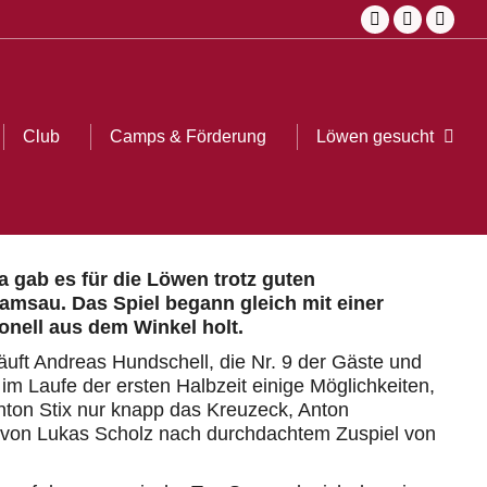
Facebook
Instagra
YouT
page
page
page
opens
opens
open
in
in
in
Club
Camps & Förderung
Löwen gesucht
Sear
new
new
new
window
window
wind
 gab es für die Löwen trotz guten
amsau. Das Spiel begann gleich mit einer
nell aus dem Winkel holt.
läuft Andreas Hundschell, die Nr. 9 der Gäste und
 im Laufe der ersten Halbzeit einige Möglichkeiten,
 Anton Stix nur knapp das Kreuzeck, Anton
t von Lukas Scholz nach durchdachtem Zuspiel von