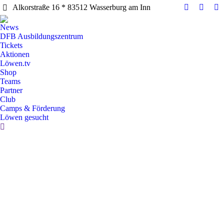
Alkorstraße 16 * 83512 Wasserburg am Inn
Facebook
Instag
Y
page
page
pa
News
opens
opens
op
DFB Ausbildungszentrum
in
in
in
Tickets
Aktionen
new
new
n
Löwen.tv
window
windo
w
Shop
Teams
Partner
Club
Camps & Förderung
Löwen gesucht
Search: