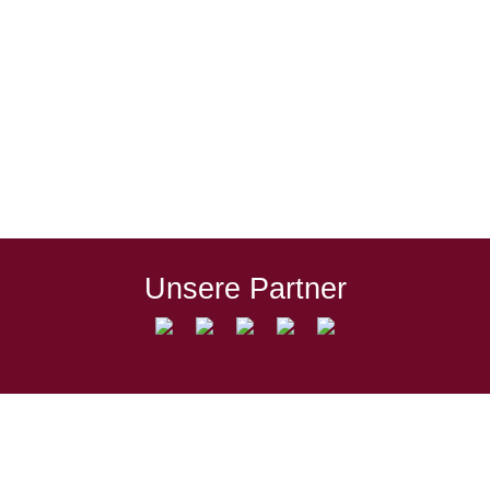
des TSV 1880 Wasserburg nimmt immer
konkretere Formen an. Mit Marko Dukic
wurde nun einer der potenziell gefährlichsten
Löwen zwei weitere Jahre gebunden, womit
sichergestellt ist, dass nahezu der komplette
Stamm der unter 30-jährigen Innstädter
bleibt. Der 27-jährige Angreifer erwischte in
der…
Unsere Partner