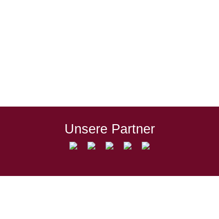
zurück in die Erfolgsspur. Außerdem hat
man mit Erlbach nach dem 4:1-Debakel aus
der Vorrunde noch eine Rechnung offen. Die
Gelegenheit zur Wiedergutmachung haben
die Löwen am Dienstag, um 20 Uhr (!), beim
nächsten Heimspiel in der Wasserburger
Altstadt. Der Gegner, der SV Erlbach, ist seit
Jahren…
Unsere Partner