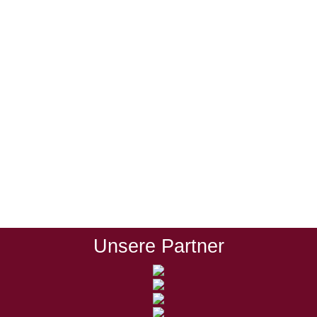
Jugend
Von
Hans Hain
23. April 2015
Äußerst unglückliche Umstände führten zur
doch etwas überraschenden Punkteteilung
in Rott. Unmittelbar vor Spielbeginn meldete
sich Stammtorwart Kevin Pichlmayr mit
Atemproblemen spiel-unfähig, so dass sich
ein Feldspieler finden musste, der sich für
ihn zwischen die Pfosten stellte. Beide
eingesetzten „Hilfstorwarte“ (jeweils eine
Halbzeit) konnten natürlich den in den
letzten Spielen über-ragend haltenden
Stammtorhüter in keinster…
Unsere Partner