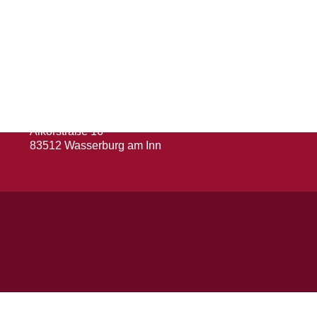
Herausgeber
Turn- und Sportverein 1880 e. V.
Wasserburg a. Inn
Abteilung: Fußball
Abteilungsleiter: Kevin Klammer
Alkorstraße 16
83512 Wasserburg am Inn