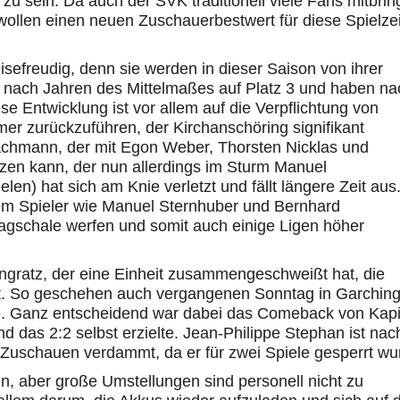
u sein. Da auch der SVK traditionell viele Fans mitbring
ollen einen neuen Zuschauerbestwert für diese Spielzei
sefreudig, denn sie werden in dieser Saison von ihrer
nach Jahren des Mittelmaßes auf Platz 3 und haben na
se Entwicklung ist vor allem auf die Verpflichtung von
 zurückzuführen, der Kirchanschöring signifikant
Fachmann, der mit Egon Weber, Thorsten Nicklas und
tzen kann, der nun allerdings im Sturm Manuel
len) hat sich am Knie verletzt und fällt längere Zeit aus
 dem Spieler wie Manuel Sternhuber und Bernhard
agschale werfen und somit auch einige Ligen höher
ongratz, der eine Einheit zusammengeschweißt hat, die
. So geschehen auch vergangenen Sonntag in Garching
e. Ganz entscheidend war dabei das Comeback von Kap
nd das 2:2 selbst erzielte. Jean-Philippe Stephan ist nac
Zuschauen verdammt, da er für zwei Spiele gesperrt wu
, aber große Umstellungen sind personell nicht zu