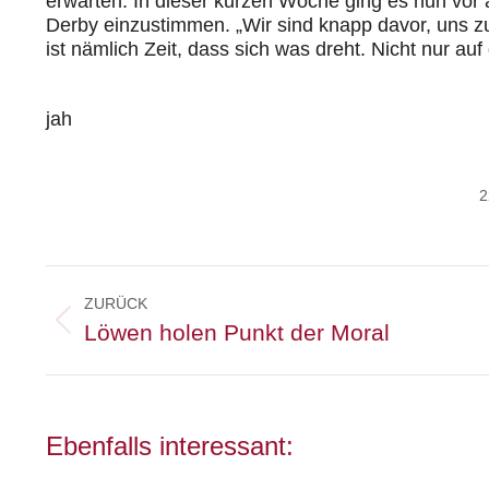
erwarten. In dieser kurzen Woche ging es nun vor 
Derby einzustimmen. „Wir sind knapp davor, uns z
ist nämlich Zeit, dass sich was dreht. Nicht nur au
jah
2
Kommentarnavigation
ZURÜCK
Vorheriger
Löwen holen Punkt der Moral
Beitrag:
Ebenfalls interessant: