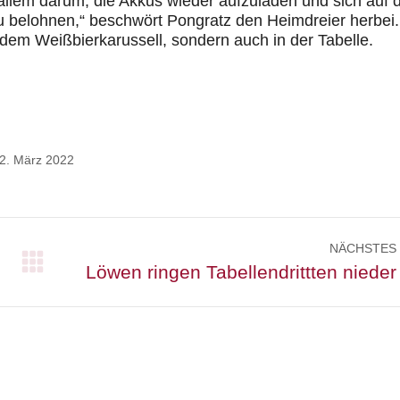
allem darum, die Akkus wieder aufzuladen und sich auf 
u belohnen,“ beschwört Pongratz den Heimdreier herbei.
f dem Weißbierkarussell, sondern auch in der Tabelle.
2. März 2022
NÄCHSTES
Nächster
Löwen ringen Tabellendrittten nieder
Beitrag: