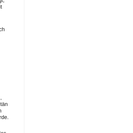
t,
t
ch
.
,
itän
h
rde.