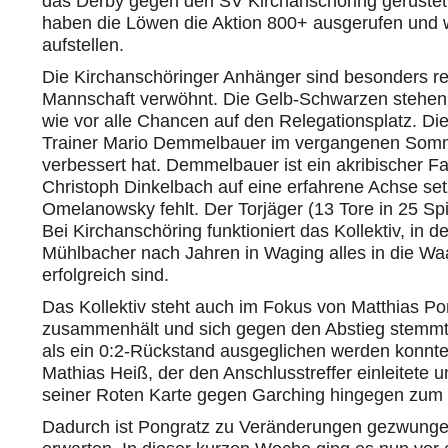
das Derby gegen den SV Kirchanschöring gerüstet z
haben die Löwen die Aktion 800+ ausgerufen und w
aufstellen.
Die Kirchanschöringer Anhänger sind besonders rei
Mannschaft verwöhnt. Die Gelb-Schwarzen stehen 
wie vor alle Chancen auf den Relegationsplatz. Die
Trainer Mario Demmelbauer im vergangenen Sommer
verbessert hat. Demmelbauer ist ein akribischer 
Christoph Dinkelbach auf eine erfahrene Achse se
Omelanowsky fehlt. Der Torjäger (13 Tore in 25 Spie
Bei Kirchanschöring funktioniert das Kollektiv, in
Mühlbacher nach Jahren in Waging alles in die Wa
erfolgreich sind.
Das Kollektiv steht auch im Fokus von Matthias P
zusammenhält und sich gegen den Abstieg stemmt
als ein 0:2-Rückstand ausgeglichen werden konnt
Mathias Heiß, der den Anschlusstreffer einleitete u
seiner Roten Karte gegen Garching hingegen zum 
Dadurch ist Pongratz zu Veränderungen gezwungen