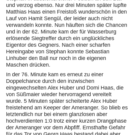
und verzog ebenso. Nur drei Minuten später lupfte
Matthias Haas einen Freistoß wunderschön in den
Lauf von Hamit Sengül, der leider auch nicht
verwandeln konnte. Nun häuften sich die Chancen
und in der 62. Minute kam der für Wasserburg
erlösende Siegtreffer durch ein unglückliches
Eigentor des Gegners. Nach einer scharfen
Hereingabe von Stephan konnte Sebastian
Linhuber den Ball nur noch in die eigenen
Maschen drücken.
In der 76. Minute kam es erneut zu einer
Doppelchance durch den inzwischen
eingewechselten Alex Huber und Domi Haas, die
von Süßmaier wieder hervorragend vereitelt
wurde. 5 Minuten später scheiterte Alex Huber
freistehend am Keeper der Ameranger. So blieb es
letztendlich nur bei einem glanzlosen aber
hochverdienten 1:0 trotz einer kurzen Drangphase
der Ameranger vor dem Abpfiff. Ernsthafte Gefahr
für das Tor von Georg Haas bestand dabei aber