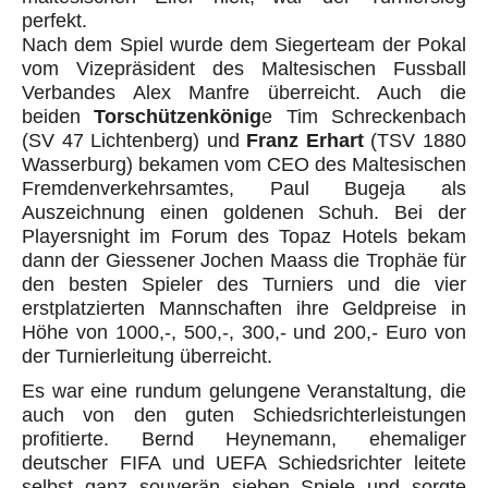
perfekt.
Nach dem Spiel wurde dem Siegerteam der Pokal
vom Vizepräsident des Maltesischen Fussball
Verbandes Alex Manfre überreicht. Auch die
beiden
Torschützenkönig
e Tim Schreckenbach
(SV 47 Lichtenberg) und
Franz Erhart
(TSV 1880
Wasserburg) bekamen vom CEO des Maltesischen
Fremdenverkehrsamtes, Paul Bugeja als
Auszeichnung einen goldenen Schuh. Bei der
Playersnight im Forum des Topaz Hotels bekam
dann der Giessener Jochen Maass die Trophäe für
den besten Spieler des Turniers und die vier
erstplatzierten Mannschaften ihre Geldpreise in
Höhe von 1000,-, 500,-, 300,- und 200,- Euro von
der Turnierleitung überreicht.
Es war eine rundum gelungene Veranstaltung, die
auch von den guten Schiedsrichterleistungen
profitierte. Bernd Heynemann, ehemaliger
deutscher FIFA und UEFA Schiedsrichter leitete
selbst ganz souverän sieben Spiele und sorgte