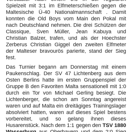
Spielzeit mit 3:1 im Elfmeterschießen gegen die
Maltesische Ü-40 Nationalmannschaft . Damit
konnten die Old Boys vom Main den Pokal mit
nach Deutschland nehmen. Die drei Schützen der
Classique, Sven Müller, Jean Kabuya und
Christian Balzer, trafen, und als der Hoechster
Zerberus Christian Giggel den zweiten Elfmeter
der Malteser bravourös parierte, stand der Sieg
fest.
Das Turnier begann am Donnerstag mit einem
Paukenschlag. Der SV 47 Lichtenberg aus dem
Osten Berlins hatte im ersten Gruppenspiel der
Gruppe B den Favoriten Malta sensationell mit 1:0
durch ein Tor von Michael Gerling besiegt. Die
Lichtenberger, die schon am Sonntag angereist
waren und auf Malta ein dreitägiges Trainingslager
absolviert hatten, waren auf dieses Spiel bestens
vorbereitet, und so gelang ihnen dieses
Husarenstück. Nach dem 1:1 gegen den
TSV 1880
Wasserburg
aus Oberbayern und dem 2:0 Sieg