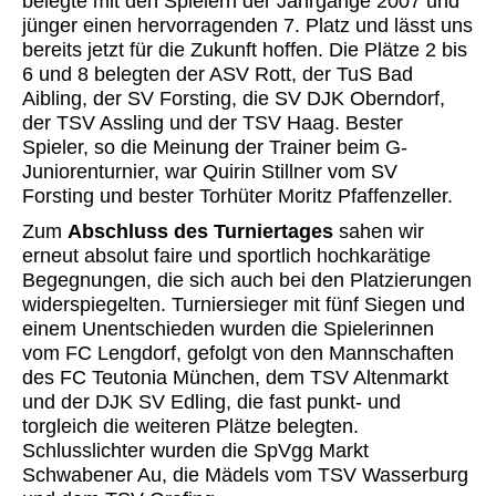
belegte mit den Spielern der Jahrgänge 2007 und
jünger einen hervorragenden 7. Platz und lässt uns
bereits jetzt für die Zukunft hoffen. Die Plätze 2 bis
6 und 8 belegten der ASV Rott, der TuS Bad
Aibling, der SV Forsting, die SV DJK Oberndorf,
der TSV Assling und der TSV Haag. Bester
Spieler, so die Meinung der Trainer beim G-
Juniorenturnier, war Quirin Stillner vom SV
Forsting und bester Torhüter Moritz Pfaffenzeller.
Zum
Abschluss des Turniertages
sahen wir
erneut absolut faire und sportlich hochkarätige
Begegnungen, die sich auch bei den Platzierungen
widerspiegelten. Turniersieger mit fünf Siegen und
einem Unentschieden wurden die Spielerinnen
vom FC Lengdorf, gefolgt von den Mannschaften
des FC Teutonia München, dem TSV Altenmarkt
und der DJK SV Edling, die fast punkt- und
torgleich die weiteren Plätze belegten.
Schlusslichter wurden die SpVgg Markt
Schwabener Au, die Mädels vom TSV Wasserburg