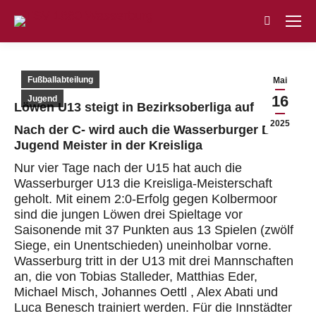
Search:
Fußballabteilung
Mai
16
Jugend
Löwen U13 steigt in Bezirksoberliga auf
2025
Nach der C- wird auch die Wasserburger D-
Jugend Meister in der Kreisliga
Nur vier Tage nach der U15 hat auch die
Wasserburger U13 die Kreisliga-Meisterschaft
geholt. Mit einem 2:0-Erfolg gegen Kolbermoor
sind die jungen Löwen
drei Spieltage vor
Saisonende mit 37 Punkten aus 13 Spielen
(zwölf
Siege, ein Unentschieden)
uneinholbar vorne.
Wasserburg tritt in der U13 mit drei Mannschaften
an, die von
Tobias Stalleder, Matthias Eder,
Michael Misch, Johannes Oettl
, Alex Abati
und
Luca Benesch
trainiert werden.
Für die
Innstädter