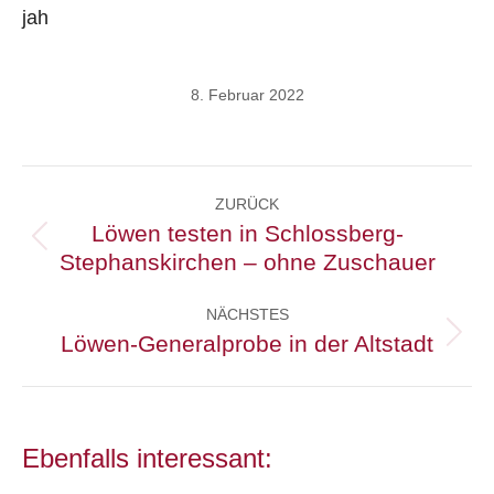
jah
8. Februar 2022
Kommentarnavigation
ZURÜCK
Löwen testen in Schlossberg-
Vorheriger
Stephanskirchen – ohne Zuschauer
Beitrag:
NÄCHSTES
Löwen-Generalprobe in der Altstadt
Nächster
Beitrag:
Ebenfalls interessant: