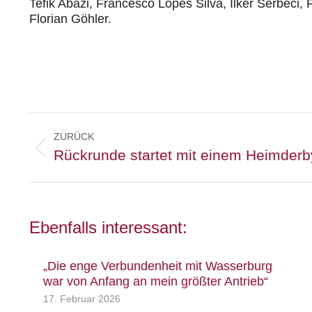
Tefik Abazi, Francesco Lopes Silva, Ilker Serbec
Florian Göhler.
Kommentarnavigation
ZURÜCK
Vorheriger
Rückrunde startet mit einem Heimderb
Beitrag:
Ebenfalls interessant:
„Die enge Verbundenheit mit Wasserburg
war von Anfang an mein größter Antrieb“
17. Februar 2026