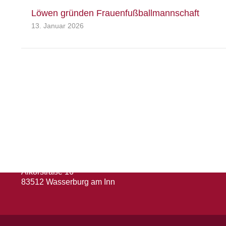
Löwen gründen Frauenfußballmannschaft
13. Januar 2026
Herausgeber
Turn- und Sportverein 1880 e. V.
Wasserburg a. Inn
Abteilung: Fußball
Abteilungsleiter: Kevin Klammer
Alkorstraße 16
83512 Wasserburg am Inn