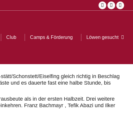
Facebook
Instagra
YouT
ub
Camps & Förderung
Löwen gesucht
Search:
page
page
page
opens
opens
open
in
in
in
Club
Camps & Förderung
Löwen gesucht
Sear
new
new
new
window
window
wind
tt/Schonstett/Eiselfing gleich richtig in Beschlag
te und es dauerte fast eine halbe Stunde, bis
rausbeute als in der ersten Halbzeit. Drei weitere
einkehren. Franz Bachmayr , Tefik Abazi und Ilker