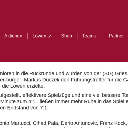
ionen
Löwen.tv
Shop
Teams
Partner
Cl
Aktionen
Löwen.tv
Shop
Teams
Partner
oren in die Rückrunde und wurden von der (SG) Gries-stä
-burger Markus Duczek den Führungstreffer für die Gäs
 die Löwen erzielte.
fgestellt, effektivere Spielzüge und eine viel bessere To
2. Minute zum 4:1, ließen immer mehr Ruhe in das Spiel 
 den Endstand von 7:1.
nio Martucci, Cihad Pala, Dario Antunovic, Franz Kock,