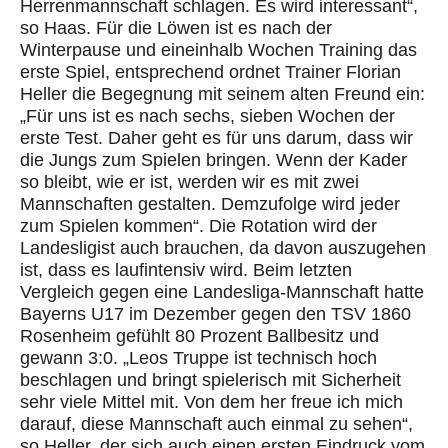
Herrenmannschaft schlagen.
Es wird interessant
“,
so Haas. Für die Löwen ist es nach der
Winterpause
und
eineinhalb Wochen Training
das
erste
Spiel
, entsprechend
ordnet Trainer Florian
Heller die Begegnung mit seinem alten Freund ein:
„Für uns ist es nach sechs, sieben Wochen der
erste Test. Daher geht es für uns darum, dass wir
die Jungs zum Spielen bringen. Wenn der Kader
so bleibt, wie er ist, werden wir es mit zwei
Mannschaften gestalten. Demzufolge wird jeder
zum Spielen kommen
“.
Die Rotation
wird
der
Landesligist auch brauchen, da davon auszugehen
ist, dass es laufintensiv wird. Beim letzten
Vergleich gegen eine Landesliga-Mannschaft hatte
Bayerns U17
im Dezember
gegen den TSV 1860
Rosenheim gefühlt 80 Prozent Ballbesitz und
gewann 3:0. „Leos Truppe ist technisch hoch
beschlagen und bringt spielerisch mit Sicherheit
sehr viele Mittel mit. Von dem her freue ich mich
darauf, diese Mannschaft auch einmal zu sehen“,
so Heller, der sich auch einen ersten Eindruck vom