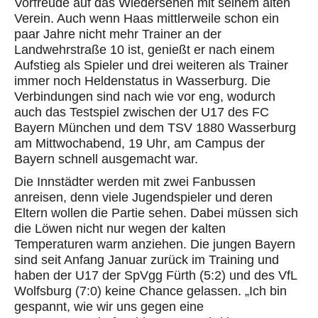
Vorfreude auf das Wiedersehen mit seinem alten
Verein. Auch wenn Haas mittlerweile schon ein
paar Jahre nicht mehr Trainer an der
Landwehrstraße 10
ist, genießt er nach einem
Aufstieg als Spieler und drei
weiteren
als Trainer
immer noch Heldenstatus in Wasserburg. Die
Verbindungen sind nach wie vor
eng
, wodurch
auch das Testspiel zwischen der U17 des FC
Bayern München und dem TSV 1880 Wasserburg
am Mittwochabend
,
19
Uhr
,
am Campus der
Bayern schnell ausgemacht war.
Die Innstädter werden mit zwei Fanbussen
anreisen, denn viele Jugendspieler und deren
Eltern wollen die Partie sehen. Dabei müssen sich
die Löwen nicht nur wegen der kalten
Temperaturen warm anziehen. Die
jungen
Bayern
sind seit Anfang Januar
zurück
im Training und
haben der U17 der SpVgg Fürth (5:2
) und
des VfL
Wolfsburg (7:0) keine Chance gelassen.
„Ich bin
gespannt, wie wir uns gegen
eine