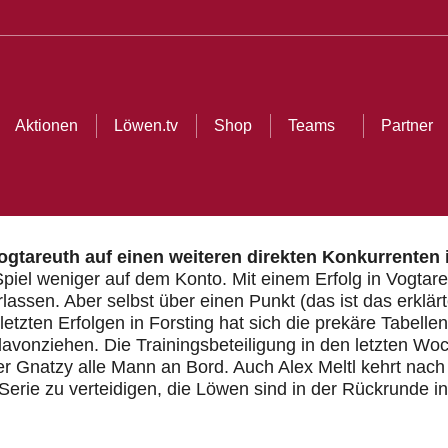
ionen
Löwen.tv
Shop
Teams
Partner
Cl
Aktionen
Löwen.tv
Shop
Teams
Partner
ogtareuth auf einen weiteren direkten Konkurrenten
Spiel weniger auf dem Konto. Mit einem Erfolg in Vogta
rlassen. Aber selbst über einen Punkt (das ist das erklä
tzten Erfolgen in Forsting hat sich die prekäre Tabellen
avonziehen. Die Trainingsbeteiligung in den letzten Woc
r Gnatzy alle Mann an Bord. Auch Alex Meltl kehrt nac
 Serie zu verteidigen, die Löwen sind in der Rückrunde i