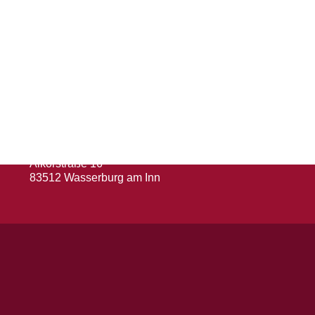
Herausgeber
Turn- und Sportverein 1880 e. V.
Wasserburg a. Inn
Abteilung: Fußball
Abteilungsleiter: Kevin Klammer
Alkorstraße 16
83512 Wasserburg am Inn