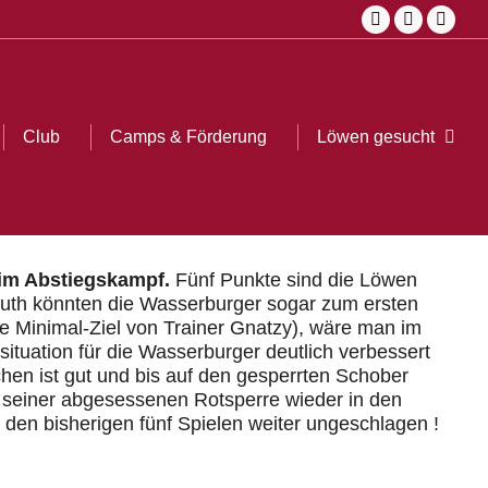
Facebook
Instagra
YouT
ub
Camps & Förderung
Löwen gesucht
Search:
page
page
page
opens
opens
open
in
in
in
Club
Camps & Förderung
Löwen gesucht
Sear
new
new
new
window
window
wind
 im Abstiegskampf.
Fünf Punkte sind die Löwen
reuth könnten die Wasserburger sogar zum ersten
rte Minimal-Ziel von Trainer Gnatzy), wäre man im
situation für die Wasserburger deutlich verbessert
hen ist gut und bis auf den gesperrten Schober
h seiner abgesessenen Rotsperre wieder in den
n den bisherigen fünf Spielen weiter ungeschlagen !