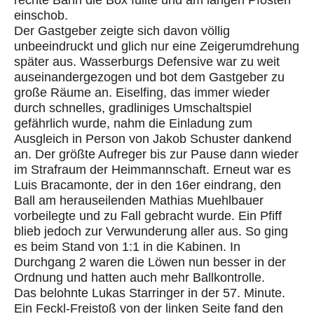
rechte Bahn die Box füllte und am langen Pfosten
einschob.
Der Gastgeber zeigte sich davon völlig
unbeeindruckt und glich nur eine Zeigerumdrehung
später aus. Wasserburgs Defensive war zu weit
auseinandergezogen und bot dem Gastgeber zu
große Räume an. Eiselfing, das immer wieder
durch schnelles, gradliniges Umschaltspiel
gefährlich wurde, nahm die Einladung zum
Ausgleich in Person von Jakob Schuster dankend
an. Der größte Aufreger bis zur Pause dann wieder
im Strafraum der Heimmannschaft. Erneut war es
Luis Bracamonte, der in den 16er eindrang, den
Ball am herauseilenden Mathias Muehlbauer
vorbeilegte und zu Fall gebracht wurde. Ein Pfiff
blieb jedoch zur Verwunderung aller aus. So ging
es beim Stand von 1:1 in die Kabinen. In
Durchgang 2 waren die Löwen nun besser in der
Ordnung und hatten auch mehr Ballkontrolle.
Das belohnte Lukas Starringer in der 57. Minute.
Ein Feckl-Freistoß von der linken Seite fand den