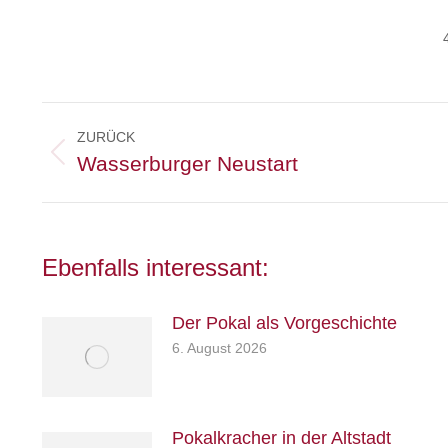
Kommentarnavigation
ZURÜCK
Vorheriger
Wasserburger Neustart
Beitrag:
Ebenfalls interessant:
Herausgeber
Der Pokal als Vorgeschichte
6. August 2026
Turn- und Sportverein 1880 e. V.
Wasserburg a. Inn
Abteilung: Fußball
Abteilungsleiter: Kevin Klammer
Pokalkracher in der Altstadt