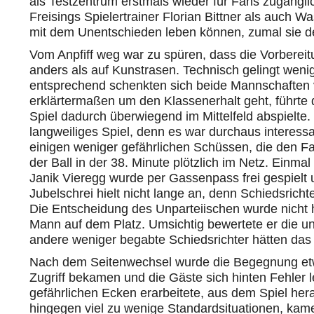
als Testzentrum erstmals wieder für Fans zugänglic
Freisings Spielertrainer Florian Bittner als auch 
mit dem Unentschieden leben können, zumal sie de
Vom Anpfiff weg war zu spüren, dass die Vorbereitu
anders als auf Kunstrasen. Technisch gelingt wenig
entsprechend schenkten sich beide Mannschaften 
erklärtermaßen um den Klassenerhalt geht, führte 
Spiel dadurch überwiegend im Mittelfeld abspielte
langweiliges Spiel, denn es war durchaus interess
einigen weniger gefährlichen Schüssen, die den F
der Ball in der 38. Minute plötzlich im Netz. Einm
Janik Vieregg wurde per Gassenpass frei gespielt 
Jubelschrei hielt nicht lange an, denn Schiedsrichte
Die Entscheidung des Unparteiischen wurde nicht 
Mann auf dem Platz. Umsichtig bewertete er die un
andere weniger begabte Schiedsrichter hätten das S
Nach dem Seitenwechsel wurde die Begegnung etwa
Zugriff bekamen und die Gäste sich hinten Fehler l
gefährlichen Ecken erarbeitete, aus dem Spiel hera
hingegen viel zu wenige Standardsituationen, kame