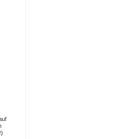
auf
n
!)