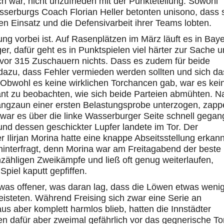
h war, nicht unzufrieden mit der Punkteteilung. Sowohl
Wasserburgs Coach Florian Heller betonten unisono, dass 
n Einsatz und die Defensivarbeit ihrer Teams lobten.
ng vorbei ist. Auf Rasenplätzen im März läuft es in Bay
er, dafür geht es in Punktspielen viel härter zur Sache 
vor 315 Zuschauern nichts. Dass es zudem für beide
dazu, dass Fehler vermieden werden sollten und sich da
. Obwohl es keine wirklichen Torchancen gab, war es kei
ant zu beobachten, wie sich beide Parteien abmühten. N
angzaun einer ersten Belastungsprobe unterzogen, zapp
al war es über die linke Wasserburger Seite schnell gegan
und dessen geschickter Lupfer landete im Tor. Der
r Ilirjan Morina hatte eine knappe Abseitsstellung erkann
hinterfragt, denn Morina war am Freitagabend der beste
zähligen Zweikämpfe und ließ oft genug weiterlaufen,
piel kaputt gepfiffen.
s offener, was daran lag, dass die Löwen etwas weni
eisteten. Während Freising sich zwar eine Serie an
us aber komplett harmlos blieb, hatten die Innstädter
n dafür aber zweimal gefährlich vor das gegnerische Tor