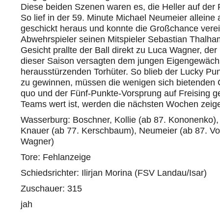
Diese beiden Szenen waren es, die Heller auf der
So lief in der 59. Minute Michael Neumeier alleine
geschickt heraus und konnte die Großchance verei
Abwehrspieler seinen Mitspieler Sebastian Thalh
Gesicht prallte der Ball direkt zu Luca Wagner, der p
dieser Saison versagten dem jungen Eigengewächs
herausstürzenden Torhüter. So blieb der Lucky Pu
zu gewinnen, müssen die wenigen sich bietenden 
quo und der Fünf-Punkte-Vorsprung auf Freising g
Teams wert ist, werden die nächsten Wochen zeig
Wasserburg: Boschner, Kollie (ab 87. Kononenko), 
Knauer (ab 77. Kerschbaum), Neumeier (ab 87. Vorde
Wagner)
Tore: Fehlanzeige
Schiedsrichter: Ilirjan Morina (FSV Landau/Isar)
Zuschauer: 315
jah