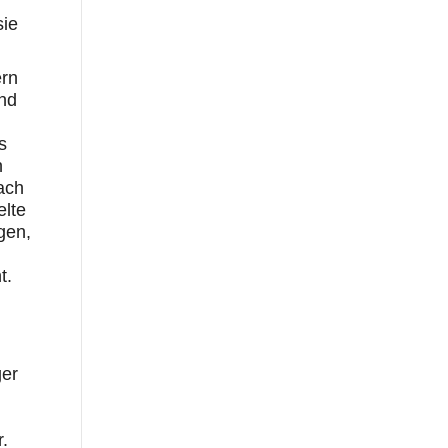
sie
ern
und
s
n
ach
elte
gen,
t.
ger
.