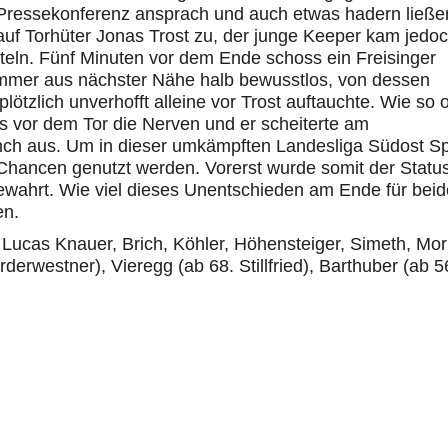
 Pressekonferenz ansprach und auch etwas hadern ließe
 auf Torhüter Jonas Trost zu, der junge Keeper kam jedo
teln. Fünf Minuten vor dem Ende schoss ein Freisinger
ammer aus nächster Nähe halb bewusstlos, von dessen
lötzlich unverhofft alleine vor Trost auftauchte. Wie so o
 vor dem Tor die Nerven und er scheiterte am
nch aus. Um in dieser umkämpften Landesliga Südost Sp
Chancen genutzt werden. Vorerst wurde somit der Statu
ewahrt. Wie viel dieses Unentschieden am Ende für beid
en.
Lucas Knauer, Brich, Köhler, Höhensteiger, Simeth, Mor
rwestner), Vieregg (ab 68. Stillfried), Barthuber (ab 5