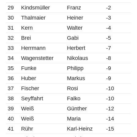
29
Kindsmüller
Franz
-2
30
Thalmaier
Heiner
-3
31
Kern
Walter
-4
32
Brei
Gabi
-5
33
Herrmann
Herbert
-7
34
Wagenstetter
Nikolaus
-8
35
Funke
Philipp
-9
36
Huber
Markus
-9
37
Fischer
Rosi
-10
38
Seyffahrt
Falko
-10
39
Weiß
Günther
-12
40
Weiß
Maria
-14
41
Rühr
Karl-Heinz
-15