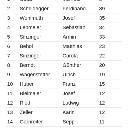
2
Scheidegger
Ferdinand
39
3
Wohlmuth
Josef
35
4
Lebmeier
Sebastian
34
5
Sinzinger
Armin
33
6
Behol
Matthias
23
7
Sinzinger
Carola
22
8
Berndt
Günther
20
9
Wagenstetter
Ulrich
19
10
Huber
Franz
15
11
Bielmaier
Josef
12
12
Ried
Ludwig
12
13
Zeller
Karin
12
14
Garnreiter
Sepp
11