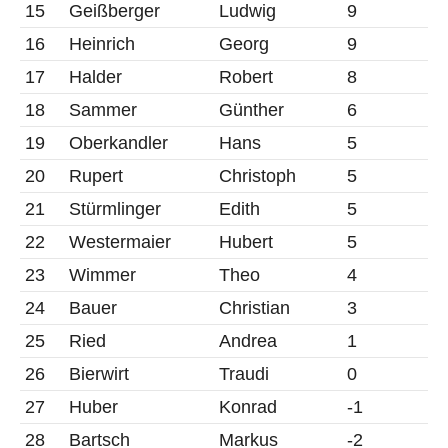
15
Geißberger
Ludwig
9
16
Heinrich
Georg
9
17
Halder
Robert
8
18
Sammer
Günther
6
19
Oberkandler
Hans
5
20
Rupert
Christoph
5
21
Stürmlinger
Edith
5
22
Westermaier
Hubert
5
23
Wimmer
Theo
4
24
Bauer
Christian
3
25
Ried
Andrea
1
26
Bierwirt
Traudi
0
27
Huber
Konrad
-1
28
Bartsch
Markus
-2