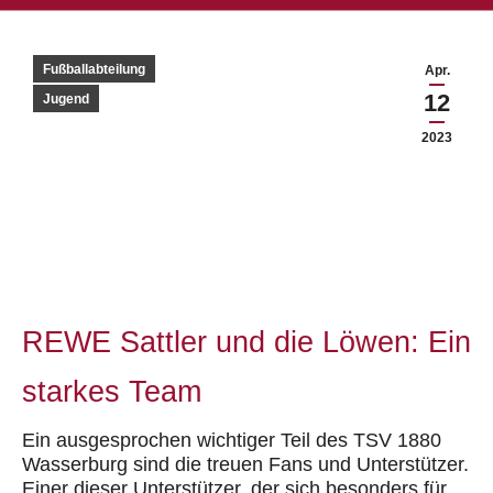
Fußballabteilung
Apr.
12
Jugend
2023
REWE Sattler und die L
ö
wen: Ein
starkes Team
Ein ausgesprochen wichtiger Teil des TSV 1880
Wasserburg sind die treuen Fans und Unterst
ü
tzer.
Einer dieser Unterst
ü
tzer, der sich besonders f
ü
r