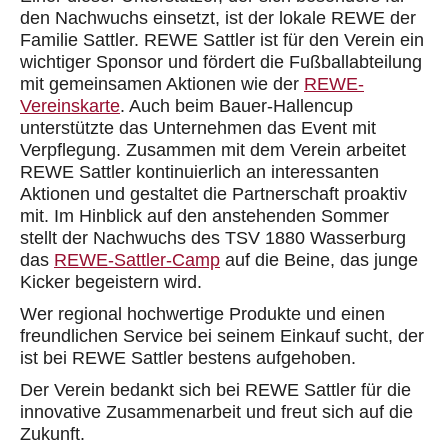
den Nachwuchs einsetzt, ist der lokale REWE der
Familie Sattler. REWE Sattler ist f
ü
r den Verein ein
wichtiger Sponsor und f
ö
rdert die Fu
ß
ballabteilung
mit gemeinsamen Aktionen wie der
REWE-
Vereinskarte
. Auch beim Bauer-Hallencup
unterst
ü
tzte das Unternehmen das Event mit
Verpflegung. Zusammen mit dem Verein arbeitet
REWE Sattler kontinuierlich an interessanten
Aktionen und gestaltet die Partnerschaft proaktiv
mit. Im Hinblick auf den anstehenden Sommer
stellt der Nachwuchs des TSV 1880 Wasserburg
das
REWE-Sattler-Camp
auf die Beine, das junge
Kicker begeistern wird.
Wer regional hochwertige Produkte und einen
freundlichen Service bei seinem Einkauf sucht,
der
ist bei
REWE Sattler
bestens aufgehoben
.
Der Verein bedankt sich bei REWE Sattler f
ü
r die
innovative Zusammenarbeit und freut sich auf die
Zukunft.