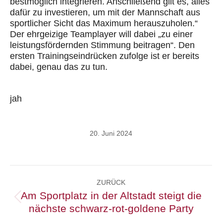
bestmöglich integrieren. Anschließend gilt es, alles
dafür zu investieren, um mit der Mannschaft aus
sportlicher Sicht das Maximum herauszuholen.“
Der ehrgeizige Teamplayer will dabei „zu einer
leistungsfördernden Stimmung beitragen“. Den
ersten Trainingseindrücken zufolge ist er bereits
dabei, genau das zu tun.
jah
20. Juni 2024
Kommentarnavigation
ZURÜCK
Am Sportplatz in der Altstadt steigt die
Vorheriger
nächste schwarz-rot-goldene Party
Beitrag: