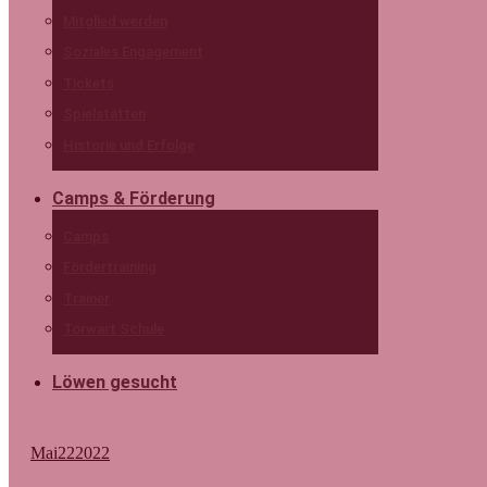
Mitglied werden
Soziales Engagement
Tickets
Spielstätten
Historie und Erfolge
Camps & Förderung
Camps
Fördertraining
Trainer
Torwart Schule
Löwen gesucht
Mai
22
2022