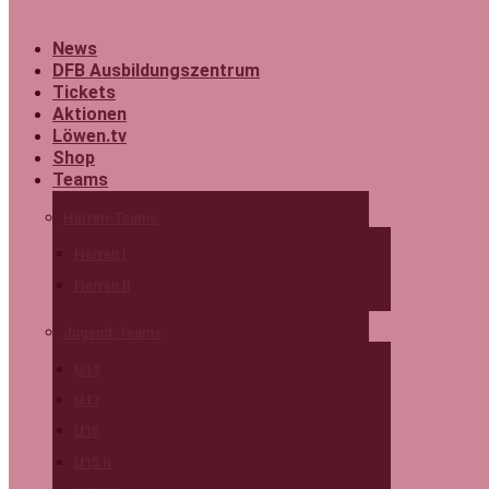
News
DFB Ausbildungszentrum
Tickets
Aktionen
Löwen.tv
Shop
Teams
Herren-Teams
Herren I
Herren II
Jugend-Teams
U19
U17
U15
U15 II