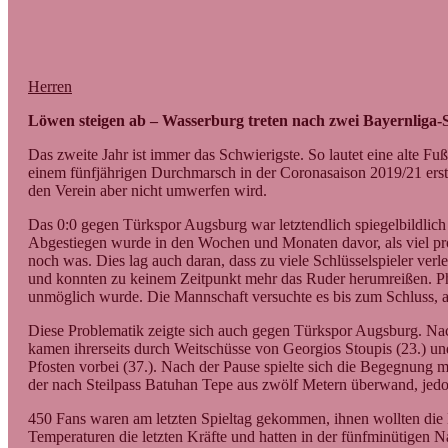
Herren
Löwen steigen ab – Wasserburg treten nach zwei Bayernliga-S
Das zweite Jahr ist immer das Schwierigste. So lautet eine alte 
einem fünfjährigen Durchmarsch in der Coronasaison 2019/21 erstm
den Verein aber nicht umwerfen wird.
Das 0:0 gegen Türkspor Augsburg war letztendlich spiegelbildlich
Abgestiegen wurde in den Wochen und Monaten davor, als viel pro
noch was. Dies lag auch daran, dass zu viele Schlüsselspieler ver
und konnten zu keinem Zeitpunkt mehr das Ruder herumreißen. Ph
unmöglich wurde. Die Mannschaft versuchte es bis zum Schluss, abe
Diese Problematik zeigte sich auch gegen Türkspor Augsburg. Nac
kamen ihrerseits durch Weitschüsse von Georgios Stoupis (23.) u
Pfosten vorbei (37.). Nach der Pause spielte sich die Begegnung m
der nach Steilpass Batuhan Tepe aus zwölf Metern überwand, jedoc
450 Fans waren am letzten Spieltag gekommen, ihnen wollten die 
Temperaturen die letzten Kräfte und hatten in der fünfminütigen Na