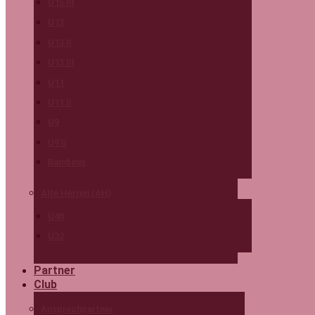
U15 III
U13
U13 II
U13 III
U11
U11 II
U9
U9 II
Bambinis
Alte Herren (AH)
Ü40
Ü32
Partner
Club
Ansprechpartner