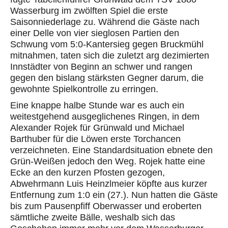
Wasserburg im zwölften Spiel die erste
Saisonniederlage zu. Während die Gäste nach
einer Dell
e
von vier sieglosen Par
tien den
Schwung vom 5:0-Kanter
sieg gegen Bruckmühl
mitnahmen, taten sich die zuletzt arg dezimierten
Innstädter von Beginn an schwer und rangen
gegen den bislang stärksten Gegner
darum, die
gewohnte Spielkontrolle zu erringen.
Eine knappe halbe Stunde war es auch ein
weitestgehend ausgeglichenes Ringen, in dem
Alexander Rojek für Grünwald und Michael
Barthuber für die Löwen erste Torchancen
verzeichneten. Eine Standardsituation ebnete den
Grün-Weißen jedoch den Weg. Rojek hatte eine
Ecke an den kurzen Pfosten gezogen,
Abwehrmann Luis Heinzlmeier köpfte aus kurzer
Entfernung zum 1:0 ein (27.). Nun hatten die Gäste
bis zum Pausenpfiff Oberwasser und eroberten
sämtliche zweite Bälle, weshalb
s
ich das