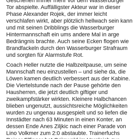
Geschehen immer mehr vor dem Wasserburger
Tor abspielte. Auffälligster Akteur war in dieser
Phase Alexander Rojek, der immer leicht
verschlafen wirkt, aber plötzlich hellwach sein kann
und mit seinen Dribblings die Wasserburger
Hintermannschaft ein ums andere Mal in arge
Bedrängnis brachte. Auch seine Ecken flogen wie
Brandfackeln durch den Wasserburger Strafraum
und sorgten für Alarmstufe Rot.
Coach Heller nutzte die Halbzeitpause, um sei
ne
Mannschaft neu einzustellen –
und siehe da, die
Löwen kamen deutlich verbessert aus der Kabine.
Die Viertelstunde nach der Pause gehörte den
Hausherren, die jetzt deutlich giftiger und
zweikampfstärker wirkten. Kleinere Halbchancen
blieben ungenutzt, aussichtsreiche Möglichkeiten
wurden zu ungenau ausgespielt und so liefen die
Innstädter nach 63 Minuten
in
einen Konter, an
dessen Ende Anes Ziljkic nach einer Parade von
Lino Volkmer zum 2:0 abstaubte.
Trainerfuchs