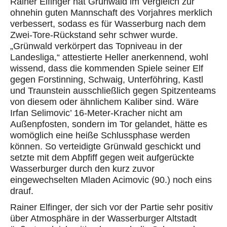
Rainer Elfinger hat Grünwald
im Vergleich
zur
ohnehin guten Mannschaft des Vorjahres
merklich
verbessert
, sodass es für Wasserburg nach dem
Zwei-Tore-Rückstand sehr schwer wurde.
„Grünwald verkörpert das Topniveau in der
Landesliga,“ attestierte Heller anerkennend, wohl
wissend, dass die kommenden Spiele seiner Elf
gegen Forstinning, Schwaig, Unterföhring, Kastl
und Traunstein ausschließlich gegen Spitzenteams
von diesem oder ähnlichem Kaliber sind. Wäre
Irfan Selimovic’ 16-Meter-Kracher nicht am
Außenpfosten, sondern im Tor gelandet, hätte es
womöglich
eine heiße Schlussphase werden
können. So verteidigte Grünwald geschickt und
setzte mit dem Abpfiff
gegen weit aufgerückte
Wasserburger
durch den kurz zuvor
eingewechselten Mladen Acimovic (90.) noch eins
drauf.
Rainer Elfinger, der sich vor der Partie sehr positiv
über Atmosphäre in der Wasserburger Altstadt