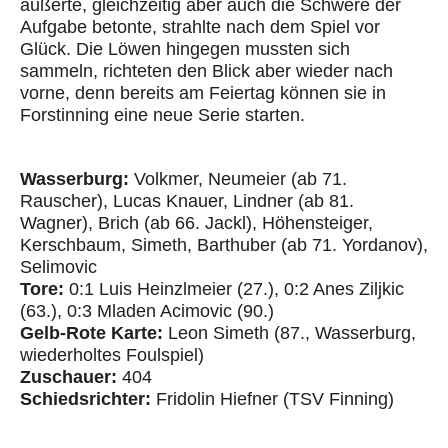
äußerte, gleichzeitig aber auch die Schwere der
Aufgabe betonte, strahlte nac
h dem Spiel vor
Glück. Die Löwen
hingegen
mussten sich
sammeln, richteten den Blick aber wieder nach
vorne, denn bereits am Feiertag können sie in
Forstinning eine neue Serie starten.
Wasserburg:
Volkmer, Neumeier (ab 71.
Rauscher), Lucas Knauer, Lindner (ab 81.
Wagner), Brich (ab 66. Jackl), Höhensteiger,
Kerschbaum, Simeth, Barthuber (ab 71. Yordanov),
Selimovic
Tore:
0:1 Luis Heinzlmeier (27.), 0:2 Anes Ziljkic
(63.), 0:3 Mladen Acimovic (90.)
Gelb-Rote Karte:
Leon Simeth (87., Wasserburg,
wiederholtes Foulspiel)
Zuschauer:
404
Schiedsrichter:
Fridolin Hiefner (TSV Finning)