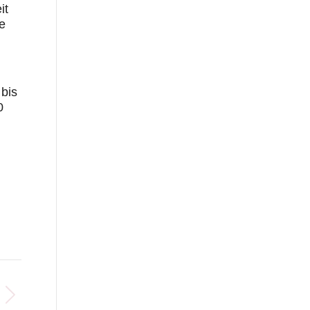
it
e
 bis
0