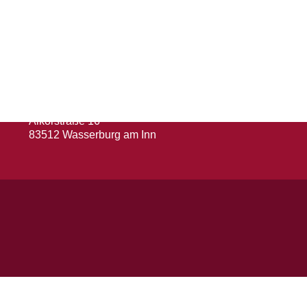
Herausgeber
Turn- und Sportverein 1880 e. V.
Wasserburg a. Inn
Abteilung: Fußball
Abteilungsleiter: Kevin Klammer
Alkorstraße 16
83512 Wasserburg am Inn