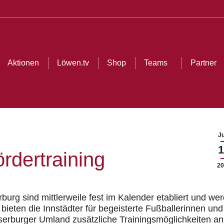
ionen
Löwen.tv
Shop
Teams
Partner
Cl
Aktionen
Löwen.tv
Shop
Teams
Partner
Ju
1
rdertraining
20
urg sind mittlerweile fe
st im Kalender etabliert und we
ieten die Innstädter für begeisterte Fußballerinnen und
rburger Umland zusätzliche Trainingsmöglichkeiten an