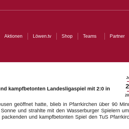
ionen
Löwen.tv
Shop
Teams
Partner
Cl
Aktionen
Löwen.tv
Shop
Teams
Partner
Ju
2
nd kampfbetonten Landesligaspiel mit 2:0 in
20
en geöffnet hatte, blieb in Pfarrkirchen über 90 Min
e Sonne und strahlte mit den Wasserburger Spielern um
t packenden und kampfbetonten Spiel den TuS Pfarrkir