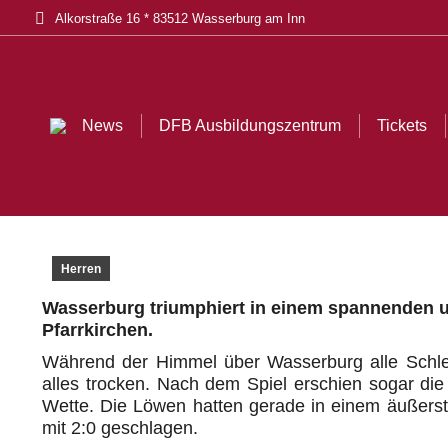
Alkorstraße 16 * 83512 Wasserburg am Inn
News
DFB Ausbildungszentrum
Tickets
Akt
News
DFB Ausbildungszentrum
Tickets
Herren
Wasserburg triumphiert in einem spannenden u
Pfarrkirchen.
Während der Himmel über Wasserburg alle Schleus
alles trocken. Nach dem Spiel erschien sogar di
Wette. Die Löwen hatten gerade in einem äußers
mit 2:0 geschlagen.