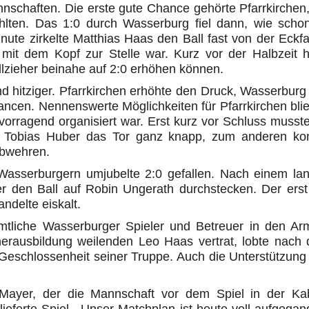
nschaften. Die erste gute Chance gehörte Pfarrkirchen,
hlten. Das 1:0 durch Wasserburg fiel dann, wie scho
inute zirkelte Matthias Haas den Ball fast von der Eckf
mit dem Kopf zur Stelle war. Kurz vor der Halbzeit h
llzieher beinahe auf 2:0 erhöhen können.
d hitziger. Pfarrkirchen erhöhte den Druck, Wasserburg
ancen. Nennenswerte Möglichkeiten für Pfarrkirchen bli
orragend organisiert war. Erst kurz vor Schluss musste
te Tobias Huber das Tor ganz knapp, zum anderen ko
abwehren.
Wasserburgern umjubelte 2:0 gefallen. Nach einem la
 den Ball auf Robin Ungerath durchstecken. Der erst
andelte eiskalt.
mtliche Wasserburger Spieler und Betreuer in den Ar
nerausbildung weilenden Leo Haas vertrat, lobte nach
Geschlossenheit seiner Truppe. Auch die Unterstützung
t Mayer, der die Mannschaft vor dem Spiel in der Ka