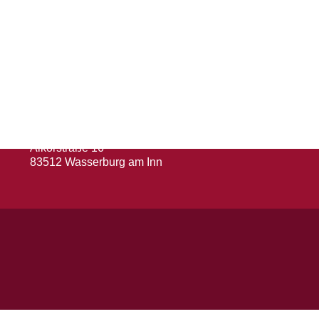
Herausgeber
Turn- und Sportverein 1880 e. V.
Wasserburg a. Inn
Abteilung: Fußball
Abteilungsleiter: Kevin Klammer
Alkorstraße 16
83512 Wasserburg am Inn