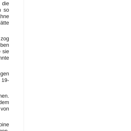
 die
n so
ahne
ätte
 zog
eben
 sie
nnte
ngen
 19-
men.
 dem
 von
bine