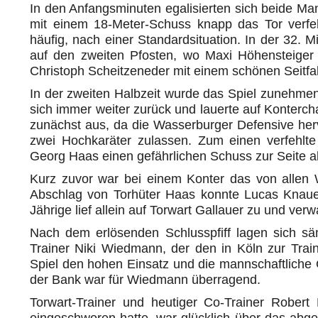
In den Anfangsminuten egalisierten sich beide Man
mit einem 18-Meter-Schuss knapp das Tor verfe
häufig, nach einer Standardsituation. In der 32. M
auf den zweiten Pfosten, wo Maxi Höhensteiger 
Christoph Scheitzeneder mit einem schönen Seitfa
In der zweiten Halbzeit wurde das Spiel zunehmen
sich immer weiter zurück und lauerte auf Konterch
zunächst aus, da die Wasserburger Defensive herv
zwei Hochkaräter zulassen. Zum einen verfehl
Georg Haas einen gefährlichen Schuss zur Seite 
Kurz zuvor war bei einem Konter das von allen 
Abschlag von Torhüter Haas konnte Lucas Knauer
Jährige lief allein auf Torwart Gallauer zu und verw
Nach dem erlösenden Schlusspfiff lagen sich sä
Trainer Niki Wiedmann, der den in Köln zur Trai
Spiel den hohen Einsatz und die mannschaftliche 
der Bank war für Wiedmann überragend.
Torwart-Trainer und heutiger Co-Trainer Rober