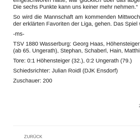
eingeschworen hatte, war glücklich über das abgel
Die sechs Punkte kann uns keiner mehr nehmen.“
So wird die Mannschaft am kommenden Mittwoch al
der erklärten Favoriten der Liga, gehen. Das Spiel
-ms-
TSV 1880 Wasserburg: Georg Haas, Höhensteiger, 
(ab 65. Ungerath), Stephan, Schaberl, Hain, Matth
Tore: 0:1 Höhensteiger (32.), 0:2 Ungerath (79.)
Schiedsrichter: Julian Roidl (DJK Ensdorf)
Zuschauer: 200
Kommentarnavigation
ZURÜCK