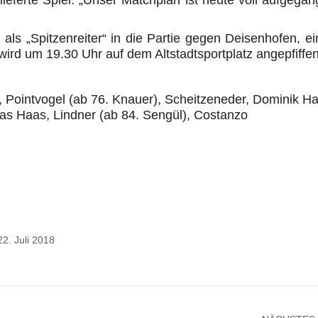
ieferte Spiel. „Unser Matchplan ist heute voll aufgegan
s „Spitzenreiter“ in die Partie gegen Deisenhofen, e
 wird um 19.30 Uhr auf dem Altstadtsportplatz angepfiffen
Pointvogel (ab 76. Knauer), Scheitzeneder, Dominik H
ias Haas, Lindner (ab 84. Sengül), Costanzo
22. Juli 2018