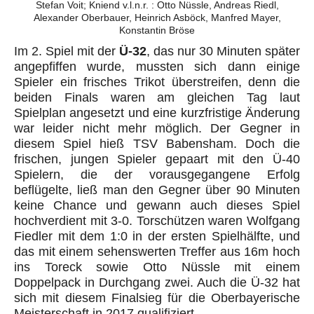
Stefan Voit; Kniend v.l.n.r. : Otto Nüssle, Andreas Riedl,
Alexander Oberbauer, Heinrich Asböck, Manfred Mayer,
Konstantin Bröse
Im 2. Spiel mit der
Ü-32
, das nur 30 Minuten später
angepfiffen wurde, mussten sich dann einige
Spieler ein frisches Trikot überstreifen, denn die
beiden Finals waren am gleichen Tag laut
Spielplan angesetzt und eine kurzfristige Änderung
war leider nicht mehr möglich. Der Gegner in
diesem Spiel hieß TSV Babensham. Doch die
frischen, jungen Spieler gepaart mit den Ü-40
Spielern, die der vorausgegangene Erfolg
beflügelte, ließ man den Gegner über 90 Minuten
keine Chance und gewann auch dieses Spiel
hochverdient mit 3-0. Torschützen waren Wolfgang
Fiedler mit dem 1:0 in der ersten Spielhälfte, und
das mit einem sehenswerten Treffer aus 16m hoch
ins Toreck sowie Otto Nüssle mit einem
Doppelpack in Durchgang zwei. Auch die Ü-32 hat
sich mit diesem Finalsieg für die Oberbayerische
Meisterschaft in 2017 qualifiziert.