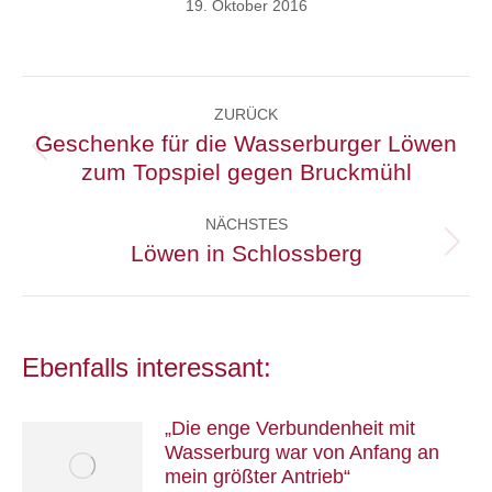
19. Oktober 2016
Kommentarnavigation
ZURÜCK
Geschenke für die Wasserburger Löwen
Vorheriger
zum Topspiel gegen Bruckmühl
Beitrag:
NÄCHSTES
Löwen in Schlossberg
Nächster
Beitrag:
Ebenfalls interessant:
„Die enge Verbundenheit mit
Wasserburg war von Anfang an
mein größter Antrieb“