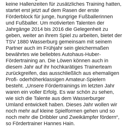
keine Hallenzeiten für zusätzliches Training hatten,
startet erst jetzt
auf dem Rasen
der erste
Förderblock für junge, hungrige Fußballerinnen
und Fußballer.
Um motivierten Talenten der
Jahrgänge 2014 bis 2016 die Gelegenheit zu
geben, weiter an ihrem Spiel zu arbeiten, bietet der
TSV 1880 Wasserburg
gemeinsam mit seinem
Partner
auch im
Frühjahr
sein gleichermaßen
bewährtes wie beliebtes
Autohaus-Huber-
Fördertraining
an. Die Löwen
können auch in
diesem Jahr auf ihr
hochkarätiges Trainerteam
zurückgreifen
, das
ausschließlich aus ehemaligen
Profi- oder
höherklassigen Amateur
-Spielern
besteht
. „Unser
e Fö
rdertrainings
im
letzten Jahr
waren ein voller Erfolg.
Es war schön zu sehen,
wie sich die Talente aus dem
Wasserburger
Umland entwickelt haben. Dieses Jahr wollen wir
noch mehr auf kleine Spielformen gehen und so
noch mehr die
Dribbler
und Zweikämpfer fördern
“,
so Fördertrainer Hannes Hain.