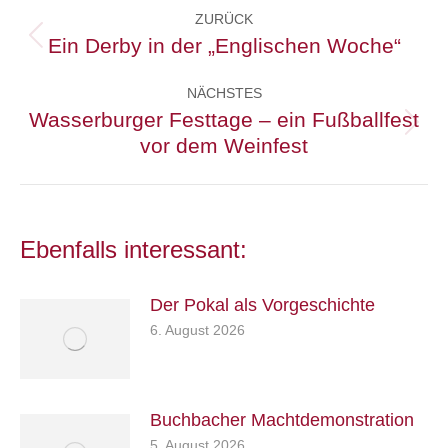
ZURÜCK
Ein Derby in der „Englischen Woche“
Vorheriger
Beitrag:
NÄCHSTES
Wasserburger Festtage – ein Fußballfest
Nächster
vor dem Weinfest
Beitrag:
Ebenfalls interessant:
Der Pokal als Vorgeschichte
6. August 2026
Buchbacher Machtdemonstration
5. August 2026