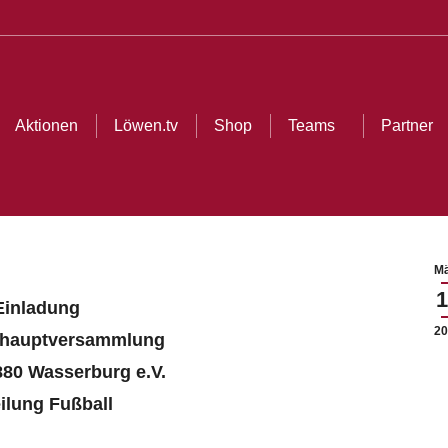
ionen
Löwen.tv
Shop
Teams
Partner
Cl
Aktionen
Löwen.tv
Shop
Teams
Partner
Mä
1
Einladung
20
shauptversammlung
80 Wasserburg e.V.
ilung Fußball