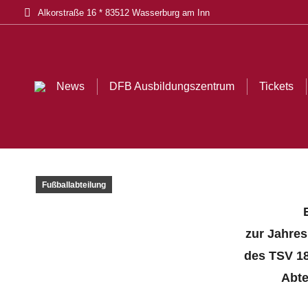
Alkorstraße 16 * 83512 Wasserburg am Inn
News
DFB Ausbildungszentrum
Tickets
Akt
News
DFB Ausbildungszentrum
Tickets
Fußballabteilung
zur Jahre
des TSV 18
Abte