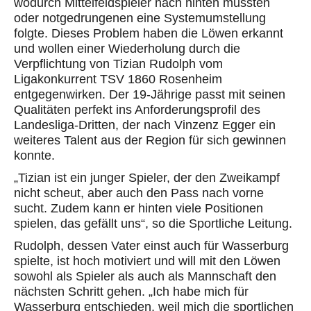
wodurch Mittelfeldspieler nach hinten mussten
oder
notgedrungenen
eine
Syste
mumstellung
folgte
. Dieses Problem haben die Löwen erkannt
und wollen einer Wiederholung durch die
Verpflichtung von Tizian Rudolph vom
Ligakonkurrent
TSV 1860 Rosenheim
entgegenwirken. Der 19-Jährige passt mit seinen
Qualitäten
perfekt ins Anforderungsprofil des
Landesliga-Drit
ten, der nach Vinzenz Egger ein
weiteres Talent
aus der Region
für sich gewinnen
konnte.
„Tizian ist ein junger Spieler, der den Zweikampf
nicht scheut, aber auch den Pass nach vorne
sucht. Zudem kann er hinten viele Positionen
spielen, das gefällt uns“, so die Sportliche Leitung.
Rudolph
, dessen Vater einst
auch
für Wasserburg
spielte, ist
hoch motiviert und will mit den Löwen
sowohl als Spieler als auch als Mannschaft den
nächsten Schritt gehen. „Ich habe mich für
Wasserburg entschieden, weil mich die sportlichen