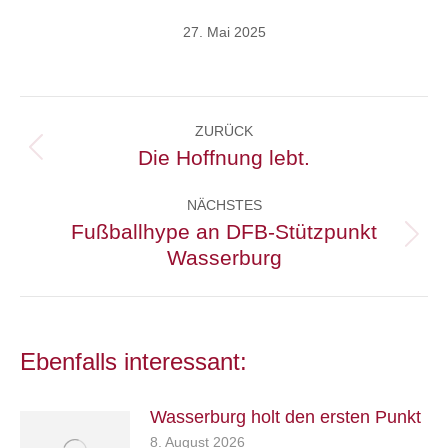
27. Mai 2025
Kommentarnavigation
ZURÜCK
Die Hoffnung lebt.
Vorheriger
Beitrag:
NÄCHSTES
Fußballhype an DFB-Stützpunkt
Nächster
Wasserburg
Beitrag:
Ebenfalls interessant:
Wasserburg holt den ersten Punkt
8. August 2026