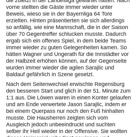
die zuletzt in der Landesliga
gewartet hatten
. Nach
vorne stellten die Gäste immer wieder unter
Beweis, wieso sie in der Bayernliga 64 Tore
erzielten. Hinten präsentierten sie sich allerdings
so
anfällig, wie eine Mannschaft
,
die
in der Saison
über 70 Gegentreffer schlucken musste. Dadurch
ergab sich ein offenes Spiel, in dem beide Teams
immer wieder
zu guten Gelegenheiten kamen. So
hätten Wagner und Ungerath für die Innstädter vor
der Halbzeit erhöhen können, auf der Gegenseite
wurden immer wieder die agilen
Sarajlic
und
Baldauf
gefährlich in Szene gesetzt.
Nach dem Seitenwechsel erwischte Regensburg
den besseren Start und glich in der 51. Minute zum
1:1 aus. Die Löwen waren in einen
Konter
gelaufen
und am Ende verwertete Jason
Sarajlic
, indem
er
bei einem Querpass nur noch den Fuß hinhalten
musste. Die Hausherren zeigten sich vom
Ausgleich jedoch unbeeindruckt und suchten
selber ihr Heil wieder in der Offensive. Sie wollten