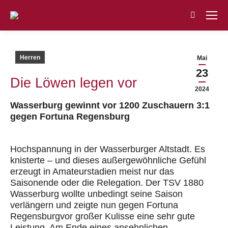
Search:
Herren
Mai
23
Die Löwen legen vor
2024
Wasserburg gewinnt vor 1200 Zuschauern 3:1
gegen Fortuna Regensburg
Hochspannung in der
Wasserburger
Altstadt. Es
knisterte – und dieses
außergewöhnliche
Gefühl
erzeugt in Amateurstadien meist nur das
Saisonende oder die Relegation. Der TSV 1880
Wasserburg wollte unbedingt seine Saison
verlängern
und
zeigte nun
gegen
Fortuna
Regensburg
vor großer Kulisse
eine sehr gute
Leistung
. Am Ende eines ansehnlichen