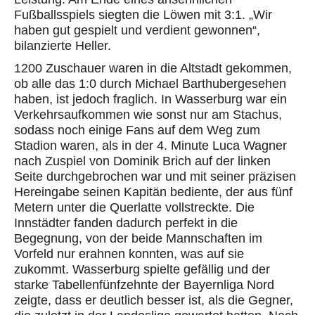
Fußballsspiels
siegten die Löwen
mit 3:1. „
Wir
haben gut gespielt und verdient gewonnen“,
bilanzierte Heller.
1200 Zuschauer waren in die Altstadt gekommen,
ob alle das 1:0 durch Michael
Barthuber
gesehen
haben, ist jedoch fraglich. In Wasserburg war ein
Verkehr
saufkommen wie sonst nur am
Stachus,
sodass noch einige Fans auf dem Weg zum
Stadion waren, als in der 4. Minute Luca Wagner
nach Zuspiel von Dominik Brich auf der linken
Seite durchgebrochen war und mit seiner präzisen
Hereingabe seinen Kapitän bediente, der aus fünf
Metern
unter die Querlatte
vollstreckte.
Die
Innstädter fanden dadurch perfekt in die
Begegnung, von der beide Mannschaften
im
Vorfeld
nur erahnen konnten
, was
auf sie
zukommt. Wasserburg spielte gefällig und
der
starke
Tabellenfünfzehnte
der Bayernliga Nord
zeigte, dass
er
deutlich
besser
ist
, als die Gegner,