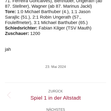
71. Ferreira
Goncalves
),
Berthuber
, Ungerath (ab
87.
Stellner
), Wagner (ab 87. Marinus
Jackl
)
Tore:
1:0 Michael
Barthuber
(4.), 1:1 Jason
Sarajlic
(51.), 2:1 Robin Ungerath (57.,
Foulelfmeter), 3:1 Michael
Barthuber
(65.)
Schiedsrichter:
Fabian
Kilger
(TSV
Mauth
)
Zuschauer:
1200
jah
23. Mai 2024
Kommentarnavigation
ZURÜCK
Spiel 1 in der Altstadt
Vorheriger
Beitrag:
NÄCHSTES