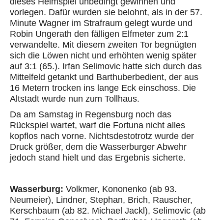
dieses Heimspiel unbedingt gewinnen und
vorlegen. Dafür wurden sie belohnt, als in der 57.
Minute Wagner im Strafraum gelegt wurde und
Robin Ungerath den fällige
n Elfmeter zum
2:1
verwandelte
. Mit diesem zweiten Tor
begnügten
sich die Löwen nicht und erhöhten wenig später
auf 3:1 (65.). Irfan
Selimovic
hatte sich durch das
Mittelfeld getankt und
Barthuber
bedient, der aus
16 Metern trocken ins lange Eck einschoss. Die
Altstadt wurde nun zum Tollhaus.
Da am Samstag in Regensburg noch das
Rückspiel wartet
, warf
die Fortuna nicht alles
kopflos nach vorne. Nichtsdestotrotz wurde der
Druck größer, dem die
Wasserburger
Abwehr
jedoch stand hielt und das Ergebnis sicherte.
Wasserburg:
Volkmer
,
Kononenko
(ab 93.
Neumeier), Lindner, Stephan, Brich, Rauscher,
Kerschbaum
(ab 82. Michael
Jackl
),
Selimovic
(ab