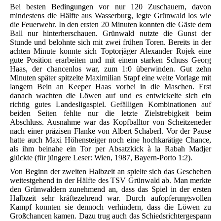
Bei besten Bedingungen vor nur 120 Zuschauern, davon
mindestens die Hälfte aus Wasserburg, legte Grünwald los wie
die Feuerwehr. In den ersten 20 Minuten konnten die Gäste dem
Ball nur hinterherschauen. Grünwald nutzte die Gunst der
Stunde und belohnte sich mit zwei frühen Toren. Bereits in der
achten Minute konnte sich Toptorjäger Alexander Rojek eine
gute Position erarbeiten und mit einem starken Schuss Georg
Haas, der chancenlos war, zum 1:0 überwinden. Gut zehn
Minuten später spitzelte Maximilian Stapf eine weite Vorlage mit
langem Bein an Keeper Haas vorbei in die Maschen. Erst
danach wachten die Löwen auf und es entwickelte sich ein
richtig gutes Landesligaspiel. Gefälligen Kombinationen auf
beiden Seiten fehlte nur die letzte Zielstrebigkeit beim
Abschluss. Ausnahme war das Kopfballtor von Scheitzeneder
nach einer präzisen Flanke von Albert Schaberl. Vor der Pause
hatte auch Maxi Höhensteiger noch eine hochkarätige Chance,
als ihm beinahe ein Tor per Absatzkick à la Rabah Madjer
glückte (für jüngere Leser: Wien, 1987, Bayern-Porto 1:2).
Von Beginn der zweiten Halbzeit an spielte sich das Geschehen
weitestgehend in der Hälfte des TSV Grünwald ab. Man merkte
den Grünwaldern zunehmend an, dass das Spiel in der ersten
Halbzeit sehr kräftezehrend war. Durch aufopferungsvollen
Kampf konnten sie dennoch verhindern, dass die Löwen zu
Großchancen kamen. Dazu trug auch das Schiedsrichtergespann