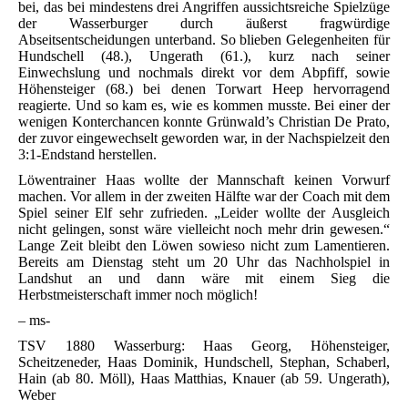
bei, das bei mindestens drei Angriffen aussichtsreiche Spielzüge
der Wasserburger durch äußerst fragwürdige
Abseitsentscheidungen unterband. So blieben Gelegenheiten für
Hundschell (48.), Ungerath (61.), kurz nach seiner
Einwechslung und nochmals direkt vor dem Abpfiff, sowie
Höhensteiger (68.) bei denen Torwart Heep hervorragend
reagierte. Und so kam es, wie es kommen musste. Bei einer der
wenigen Konterchancen konnte Grünwald’s Christian De Prato,
der zuvor eingewechselt geworden war, in der Nachspielzeit den
3:1-Endstand herstellen.
Löwentrainer Haas wollte der Mannschaft keinen Vorwurf
machen. Vor allem in der zweiten Hälfte war der Coach mit dem
Spiel seiner Elf sehr zufrieden. „Leider wollte der Ausgleich
nicht gelingen, sonst wäre vielleicht noch mehr drin gewesen.“
Lange Zeit bleibt den Löwen sowieso nicht zum Lamentieren.
Bereits am Dienstag steht um 20 Uhr das Nachholspiel in
Landshut an und dann wäre mit einem Sieg die
Herbstmeisterschaft immer noch möglich!
– ms-
TSV 1880 Wasserburg: Haas Georg, Höhensteiger,
Scheitzeneder, Haas Dominik, Hundschell, Stephan, Schaberl,
Hain (ab 80. Möll), Haas Matthias, Knauer (ab 59. Ungerath),
Weber