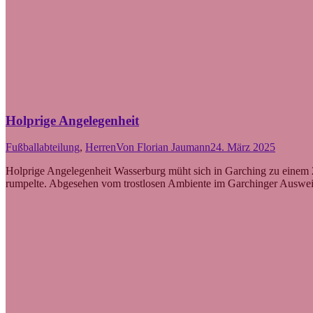
Holprige Angelegenheit
Fußballabteilung
,
Herren
Von
Florian Jaumann
24. März 2025
Holprige Angelegenheit Wasserburg müht sich in Garching zu einem 2
rumpelte. Abgesehen vom trostlosen Ambiente im Garchinger Auswei