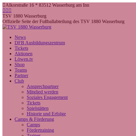
Zum
Alkorstraße 16 * 83512 Wasserburg am Inn
Inhalt
Facebook
Instagram
YouTube
springen
page
page
page
TSV 1880 Wasserburg
opens
opens
opens
Offizielle Seite der Fußballabteilung des TSV 1880 Wasserburg
in
in
in
new
new
new
News
window
window
window
DFB Ausbildungszentrum
Tickets
Aktionen
Löwen.tv
Shop
Teams
Partner
Club
Ansprechpartner
Mitglied werden
Soziales Engagement
Tickets
Spielstätten
Historie und Erfolge
Camps & Förderung
Camps
Fördertraining
Trainer