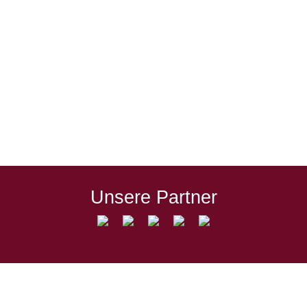
„Ich habe ihnen viel gegeben, aber noch
mehr zu verdanken“ Robin Ungerath schießt
nach achtmonatiger Verletzungspause die
Löwen zum Sieg Es ist die Geschichte des
Spieltags im regionalen Amateurfußball. Der
verletzungsgeplagte Robin Ungerath gab
sein x-tes Comeback, er war aber nicht nur
wieder dabei, sondern gleich mittendrin. In
unnachahmlicher Manier drehte er sich in…
Unsere Partner