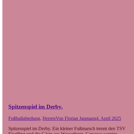
Spitzenspiel im Derby.
Fußballabteilung
,
Herren
Von
Florian Jaumann
4. April 2025
Spitzenspiel im Derby. Ein kleiner Fußmarsch trennt den TSV
Eiselfing und die Gäste aus Wasserburg. Genauso wenige