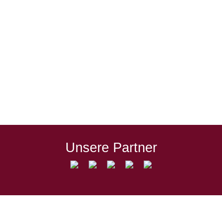
Wasserburg gleicht gegen Kottern
Rückstand aus und bleibt dran Über 300
Zuschauer – für Winter und 2G ein
ausgesprochen guter Wert – kamen am
Samstagnachmittag in die Altstadt und
sahen, dass die Löwen wissen, wie
Abstiegskampf geht. Die Betonung liegt
hierbei auf „Kampf“, denn auf schwer
bespielbarem Geläuf lieferten…
Unsere Partner