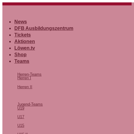
Zum
Inhalt
springen
News
DFB Ausbildungszentrum
Tickets
Aktionen
Löwen.tv
Shop
Teams
Herren-Teams
Herren I
Herren II
Jugend-Teams
U19
U17
U15