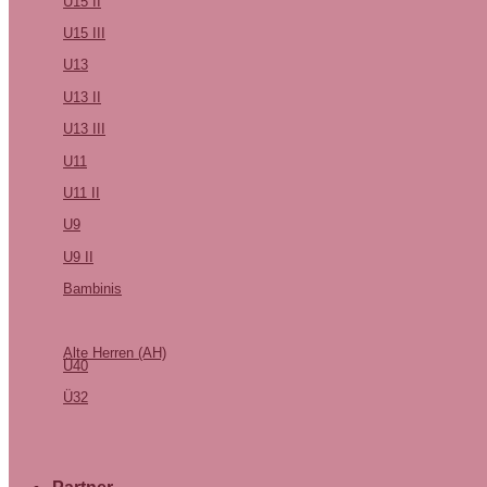
U15 II
U15 III
U13
U13 II
U13 III
U11
U11 II
U9
U9 II
Bambinis
Alte Herren (AH)
Ü40
Ü32