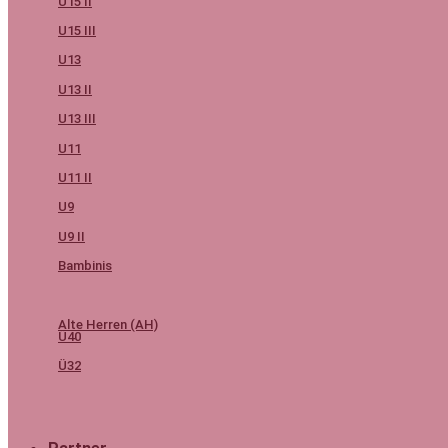
U15 II
U15 III
U13
U13 II
U13 III
U11
U11 II
U9
U9 II
Bambinis
Alte Herren (AH)
Ü40
Ü32