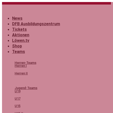
Zum
Inhalt
springen
News
DFB Ausbildungszentrum
Tickets
Aktionen
Löwen.tv
Shop
Teams
Herren-Teams
Herren I
Herren II
Jugend-Teams
U19
U17
U15