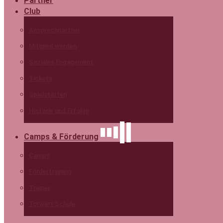
Partner
Club
Ansprechpartner
Mitglied werden
Soziales Engagement
Tickets
Spielstätten
Historie und Erfolge
Camps & Förderung
Camps
Fördertraining
Trainer
Torwart Schule